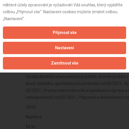
některé účely zpracování je vyžadován Váš souhlas, který vyjádříte
volbou „Přijmout vše“. Nastavení cookies můžete změnit volbou
„Nastavení“.
Přijmout vše
Nastavení
Zamítnout vše
OSVČ
Neplátce
54 let