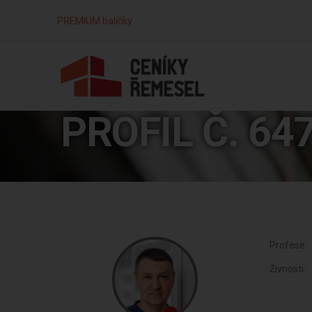
PREMIUM balíčky
PROFIL Č. 64
Profese:
Živnosti: