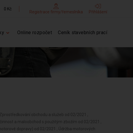
0 Kč
Registrace firmy/řemeslníka
Přihlášení
ky
Online rozpočet
Ceník stavebních prací
snov od 02/2021 , Praní pro domácnost, žehlení, opravy a údržba oděvů, bytového textilu a osobního zboží od 02/2021 , Diagnostická, zkušební a poradenská činnost v ochraně rostlin a ošetřování rostlin, rostlinných produktů, objektů a půdy proti škodlivým organismům přípravky na ochranu rostlin nebo biocidními přípravky od 02/2021 , Poskytování technických služeb od 02/2021 , Opravy a údržba potřeb pro domácnost, předmětů kulturní povahy, výrobků jemné mechaniky, optických přístrojů a měřidel od 02/2021 , Nakládání s reprodukčním materiálem lesních dřevin od 02/2021 , Poskytování služeb osobního charakteru a pro osobní hygienu od 02/2021 , Chov zvířat a jejich výcvik (s výjimkou živočišné výroby) od 02/2021 , Poskytování služeb pro rodinu a domácnost od 02/2021 , Úprava nerostů, dobývání rašeliny a bahna od 02/2021 , Výroba potravinářských a škrobárenských výrobků od 02/2021 , Pěstitelské pálení od 02/2021 , Výroba krmiv, krmných směsí, doplňkových látek a premixů od 02/2021 , Výroba a opravy obuvi, brašnářského a sedlářského zboží od 02/2021 , Výroba textilií, textilních výrobků, oděvů a oděvních doplňků od 02/2021 , Zpracování dřeva, výroba dřevěných, korkových, proutěných a slaměných výrobků od 02/2021 , Výroba vlákniny, papíru a lepenky a zboží z těchto materiálů od 02/2021 , Vydavatelské činnosti, polygrafická výroba, knihařské a kopírovací práce od 02/2021 , Výroba, rozmnožování, distribuce, prodej, pronájem zvukových a zvukově-obrazových záznamů a výroba nenahraných nosičů údajů a záznamů od 02/2021 , Výroba koksu, surového dehtu a jiných pevných paliv od 02/2021 , Výroba chemických látek a chemických směsí nebo předmětů a kosmetických přípravků od 02/2021 , Výroba hnojiv od 02/2021 , Výroba plastových a pryžových výrobků od 02/2021 , Výroba a zpracování skla