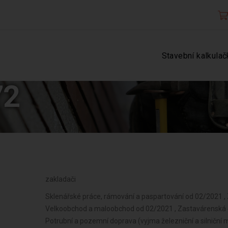
Stavební kalkulač
72
zakladači
Sklenářské práce, rámování a paspartování od 02/2021 , Zprostředkování obchodu a služeb od 02/2021 , Velkoobchod a maloobchod od 02/2021 , Zastavárenská činnost a maloobchod s použitým zbožím od 02/2021 , Potrubní a pozemní doprava (vyjma železniční a silniční motorové dopravy) od 02/2021 , Údržba motorových vozidel a jejich příslušenství od 02/2021 , Skladování, balení zboží, manipulace s nákladem a technické činnosti v dopravě od 02/2021 , Zasilatelství a zastupování v celním řízení od 02/2021 , Poskytování software, poradenství v oblasti informačních technologií, zpracování dat, hostingové a související činnosti a webové portály od 02/2021 , Činnost informačních a zpravodajských kanceláří od 02/2021 , Nákup, prodej, správa a údržba nemovitostí od 02/2021 , Pronájem a půjčování věcí movitých od 02/2021 , Poradenská a konzultační činnost, zpracování odborných studií a posudků od 02/2021 , Projektování pozemkových úprav od 02/2021 , Projektování elektrických zařízení od 02/2021 , Příprava a vypracování technických návrhů, grafické a kresličské práce od 02/2021 , Výzkum a vývoj v oblasti přírodních a technických věd nebo společenských věd od 02/2021 , Testování, měření, analýzy a kontroly od 02/2021 , Reklamní činnost, marketing, mediální zastoupení od 02/2021 , Návrhářská, designérská, aranžérská činnost a modeling od 02/2021 , Fotografické služby od 02/2021 , Překladatelská a tlumočnická činnost od 02/2021 , Služby v oblasti administrativní správy a služby organizačně hospodářské povahy od 02/2021 , Provozování cestovní agentury a průvodcovská činnost v oblasti cestovního ruchu od 02/2021 , Provozování kulturních, kulturně-vzdělávacích a zábavních zařízení, pořádání kulturních produkcí, zábav, výstav, veletrhů, přehlídek, prodejních a obdobných akcí od 02/2021 , Mimoškolní výchova a vzdělávání, pořádání kurzů, školení, včetně lektorské činnosti od 02/2021 , Provozování tělovýchovných a sportovních zařízení a organizování sportovní činnosti od 02/2021 , Poskytování služeb pro zemědělství, zahradnictví, rybníkářství, lesnictví a myslivost od 02/2021 , Činnost odborného lesního hospodáře a vyhotovování lesních hospodářských plánů a o