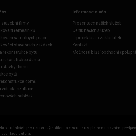
žby
Informace o nás
o stavební firmy
Prezentace našich služeb
dkování řemeslníků
Ceník našich služeb
dkování samotných prací
O projektu a o zakladateli
dkování stavebních zakázek
Kontakt
a rekonstrukce bytu
Možnosti bližší obchodní spolupr
ka rekonstrukce domu
ka stavby domu
ukce bytů
 rekonstrukce domů
á videokonzultace
cenových nabídek
ěchto stránkách jsou autorským dílem a v souladu s platnými právními předpisy 
u souhlasu autora.