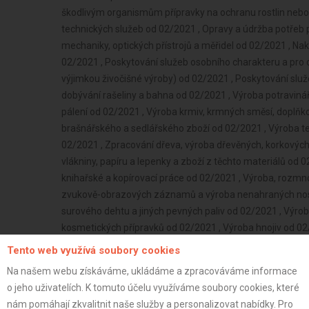
Tento web využívá soubory cookies
Na našem webu získáváme, ukládáme a zpracováváme informace
o jeho uživatelích. K tomuto účelu využíváme soubory cookies, které
nám pomáhají zkvalitnit naše služby a personalizovat nabídky. Pro