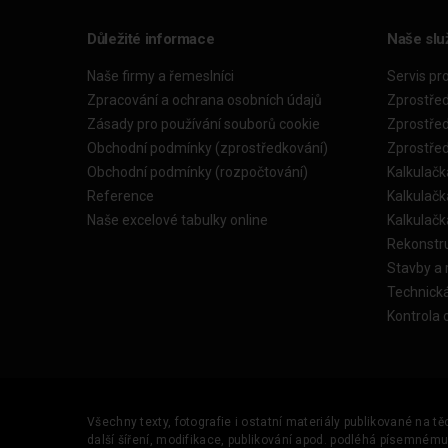
Důležité informace
Naše slu
Naše firmy a řemeslníci
Servis pr
Zpracování a ochrana osobních údajů
Zprostře
Zásady pro používání souborů cookie
Zprostře
Obchodní podmínky (zprostředkování)
Zprostře
Obchodní podmínky (rozpočtování)
Kalkulačk
Reference
Kalkulač
Naše excelové tabulky online
Kalkulač
Rekonstr
Stavby a
Technick
Kontrola 
Všechny texty, fotografie i ostatní materiály publikované na t
další šíření, modifikace, publikování apod. podléhá písemném