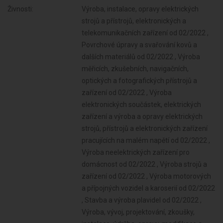
Živnosti:
Výroba, instalace, opravy elektrických strojů a přístrojů, elektronických a telekomunikačních zařízení od 02/2022 , Povrchové úpravy a svařování kovů a dalších materiálů od 02/2022 , Výroba měřicích, zkušebních, navigačních, optických a fotografických přístrojů a zařízení od 02/2022 , Výroba elektronických součástek, elektrických zařízení a výroba a opravy elektrických strojů, přístrojů a elektronických zařízení pracujících na malém napětí od 02/2022 , Výroba neelektrických zařízení pro domácnost od 02/2022 , Výroba strojů a zařízení od 02/2022 , Výroba motorových a přípojných vozidel a karoserií od 02/2022 , Stavba a výroba plavidel od 02/2022 , Výroba, vývoj, projektování, zkoušky, instalace, údržba, opravy, modifikace a konstrukční změny letadel, motorů letadel, vrtulí, letadlových částí a zařízení a leteckých pozemních zařízení od 02/2022 , Výroba drážních hnacích vozidel a drážních vozidel na dráze tramvajové, trolejbusové a lanové a železničního parku od 02/2022 , Výroba a opravy čalounických výrobků od 02/2022 , Výroba, opravy a údržba sportovních potřeb, her, hraček a dětských kočárků od 02/2022 , Výroba zdravotnických prostředků od 02/2022 , Výroba a opravy zdrojů ionizujícího záření od 02/2022 , Výroba školních a kancelářských potřeb, kromě výrobků z papíru, výroba bižuterie, kartáčnického a konfekčního zboží, deštníků, upomínkových předmětů od 02/2022 , Provozování vodovodů a kanalizací a úprava a rozvod vody od 02/2022 , Nakládání s odpady (vyjma nebezpečných) od 02/2022 , Přípravné a dokončovací stavební práce, specializované stavební činnosti od 02/2022 , Sklenářské práce, rámování a paspartování od 02/2022 , Zprostředkování obchodu a služeb od 02/2022 , Velkoobchod a maloobchod od 02/2022 , Zastavárenská činnost a maloobchod s použitým zbožím od 02/2022 , Údržba motorových vozidel a jejich příslušenství od 02/2022 , Potrubní a pozemní doprava (vyjma železniční a silniční motorové dopravy) od 02/2022 , Skladování, balení zboží, manipulace s nákladem a technické činnosti v dopravě od 02/2022 , Ubytovací služby od 02/2022 , Poskytování software, poradenství v oblasti informačních technologií, zpracování dat, hostingové a související činnosti a webové portály od 02/2022 , Činnost informačních a zpravodajských kanceláří od 02/2022 , Nákup, prodej, správa a údržba nemovitostí od 02/2022 , Pronájem a půjčování věcí movitých od 02/2022 , Poradenská a konzultační činnost, zpracování odborných studií a posudků od 02/2022 , Projektování pozemkových úprav od 02/2022 , Příprava a vypracování technických návrhů, grafické a kresličské práce od 02/2022 , Projektování elektrických zařízení od 02/2022 , Testování, měření, analýzy a kontroly od 02/2022 , Reklamní činnost, marketing, mediální zastoupení od 02/2022 , Návrhářská, designérská, aranžérská činnost a modeling od 02/2022 , Poskytování služeb pro rodinu a domácnost od 02/2022 , Překladatelská a tlumočnická činnost od 02/2022 , Fotografické služby od 02/2022 , Služby v oblasti administrativní správy a služby organizačně hospodářské povahy od 02/2022 , Poskytování služeb spojených s virtuálním aktivem od 02/2022 , Provozování cestovní agentury a průvodcovská činnost v oblasti cestovního ruchu od 02/2022 , Výroba, obchod a služby jinde nezařazené od 02/2022 , Mimoškolní výchova a vzdělávání, pořádání kurzů, školení, včetně lektorské činnosti od 02/2022 , Provozování kulturních, kulturně-vzdělávacích a zábavních zařízení, pořádání kulturních produkcí, zábav, výstav, veletrhů, přehlídek, prodejních a obdobných akcí od 02/2022 , Poskytování služeb pro zemědělství, zahradnictví, rybníkářství, lesnictví a myslivost od 02/2022 , Činnost odborného lesního hospodáře a vyhotovování lesních hospodářských plánů a osnov od 02/2022 , Poskytování technických služeb od 02/2022 , Nakládání s reprodukčním materiálem lesních dřevin od 02/2022 , Opravy a údržba potřeb pro domácnost, předmětů kulturní povahy, výrobků jemné mechaniky, optických přístrojů a měřidel od 02/2022 , Chov zvířa