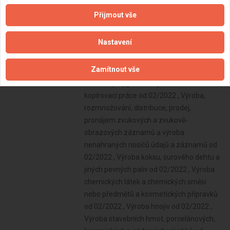
Přijmout vše
Nastavení
Zamítnout vše