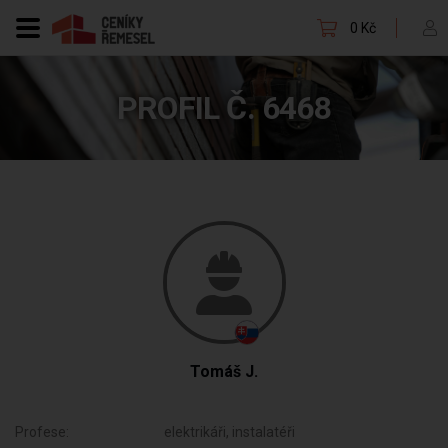
0 Kč
PROFIL Č. 6468
Tomáš J.
Profese:
elektrikáři, instalatéři