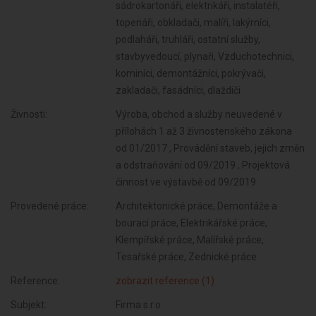
sádrokartonáři, elektrikáři, instalatéři,
topenáři, obkladači, malíři, lakýrníci,
podlaháři, truhláři, ostatní služby,
stavbyvedoucí, plynaři, Vzduchotechnici,
kominíci, demontážníci, pokrývači,
zakladači, fasádníci, dlaždiči
Živnosti:
Výroba, obchod a služby neuvedené v
přílohách 1 až 3 živnostenského zákona
od 01/2017 , Provádění staveb, jejich změn
a odstraňování od 09/2019 , Projektová
činnost ve výstavbě od 09/2019
Provedené práce:
Architektonické práce, Demontáže a
bourací práce, Elektrikářské práce,
Klempířské práce, Malířské práce,
Tesařské práce, Zednické práce
Reference:
zobrazit reference (1)
Subjekt:
Firma s.r.o.