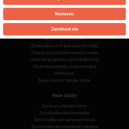
Nastavení
Důležité informace
Zamítnout vše
Naše firmy a řemeslníci
Zpracování a ochrana osobních údajů
Zásady pro používání souborů cookie
Obchodní podmínky (zprostředkování)
Obchodní podmínky (rozpočtování)
Reference
Naše excelové tabulky online
Naše služby
Servis pro stavební firmy
Zprostředkování řemeslníků
Zprostředkování samotných prací
Zprostředkování stavebních zakázek