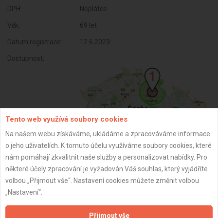
DPH:
Neplátce
Věk:
69 let
Datum registrace:
12.6.2023
Dostupnost:
Tento web využívá soubory cookies
Na našem webu získáváme, ukládáme a zpracováváme informace
o jeho uživatelích. K tomuto účelu využíváme soubory cookies, které
nám pomáhají zkvalitnit naše služby a personalizovat nabídky. Pro
některé účely zpracování je vyžadován Váš souhlas, který vyjádříte
ZPĚT
volbou „Přijmout vše“. Nastavení cookies můžete změnit volbou
„Nastavení“.
Aktualizováno z portálu ARES dne 29.12.2023 16:00:13
Přijmout vše