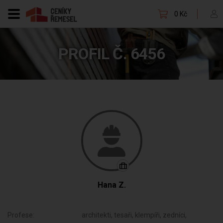
0 Kč
PROFIL Č. 6456
Hana Z.
Profese:
architekti, tesaři, klempíři, zedníci,