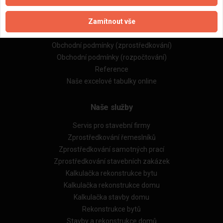
Naše firmy a řemeslníci
Zamítnout vše
Zpracování a ochrana osobních údajů
Zásady pro používání souborů cookie
Obchodní podmínky (zprostředkování)
Obchodní podmínky (rozpočtování)
Reference
Naše excelové tabulky online
Naše služby
Servis pro stavební firmy
Zprostředkování řemeslníků
Zprostředkování samotných prací
Zprostředkování stavebních zakázek
Kalkulačka rekonstrukce bytu
Kalkulačka rekonstrukce domu
Kalkulačka stavby domu
Rekonstrukce bytů
Stavby a rekonstrukce domů