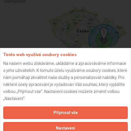
Dostupnost:
Tento web využívá soubory cookies
Na našem webu získáváme, ukládáme a zpracováváme informace
ZPĚT
o jeho uživatelích. K tomuto účelu využíváme soubory cookies, které
nám pomáhají zkvalitnit naše služby a personalizovat nabídky. Pro
některé účely zpracování je vyžadován Váš souhlas, který vyjádříte
Aktualizováno z portálu ARES dne 04.12.2025 09:30:02
volbou „Přijmout vše“. Nastavení cookies můžete změnit volbou
„Nastavení“.
Přijmout vše
Důležité informace
Nastavení