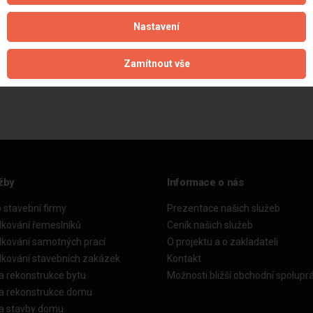
Nastavení
Zamítnout vše
Aktualizováno z portálu ARES dne 04.12.2025 08:15:03
žby
Informace o nás
o stavební firmy
Prezentace našich služeb
dkování řemeslníků
Ceník našich služeb
dkování samotných prací
O projektu a o zakladateli
dkování stavebních zakázek
Kontakt
a rekonstrukce bytu
Možnosti bližší obchodní spolupr
ka rekonstrukce domu
ka stavby domu