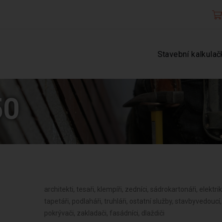
Stavební kalkulač
50
architekti, tesaři, klempíři, zedníci, sádrokartonáři, elektriká
tapetáři, podlaháři, truhláři, ostatní služby, stavbyvedouc
pokrývači, zakladači, fasádníci, dlaždiči