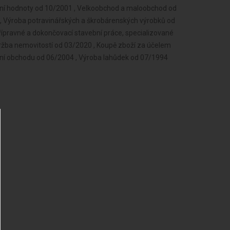
rní hodnoty od 10/2001 , Velkoobchod a maloobchod od
, Výroba potravinářských a škrobárenských výrobků od
řípravné a dokončovací stavební práce, specializované
držba nemovitostí od 03/2020 , Koupě zboží za účelem
vání obchodu od 06/2004 , Výroba lahůdek od 07/1994