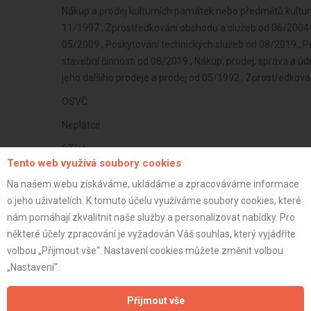
Nákup a prodej kulturních památek nebo předmětů kultu
11/1997 , Zprostředkování obchodu a služeb od 06/2004 
05/2009 , Poskytování technických služeb od 08/2019 , P
stavební činnosti od 08/2019 , Nákup, prodej, správa a ú
jeho dalšího prodeje a prodej od 05/1992 , Zprostředko
OSVČ
Neplátce
67 let
Tento web využívá soubory cookies
istrace:
11.6.2023
Na našem webu získáváme, ukládáme a zpracováváme informace
st:
o jeho uživatelích. K tomuto účelu využíváme soubory cookies, které
nám pomáhají zkvalitnit naše služby a personalizovat nabídky. Pro
některé účely zpracování je vyžadován Váš souhlas, který vyjádříte
volbou „Přijmout vše“. Nastavení cookies můžete změnit volbou
„Nastavení“.
Přijmout vše