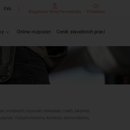
0 Kč
Registrace firmy/řemeslníka
Přihlášení
ky
Online rozpočet
Ceník stavebních prací
ři, instalatéři, topenáři, obkladači, malíři, lakýrníci,
í, plynaři, Vzduchotechnici, kominíci, demontážníci,