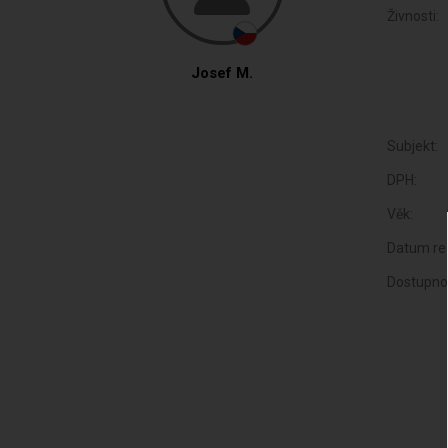
Živnosti:
Josef M.
Subjekt:
DPH:
Věk:
Datum reg
Dostupno