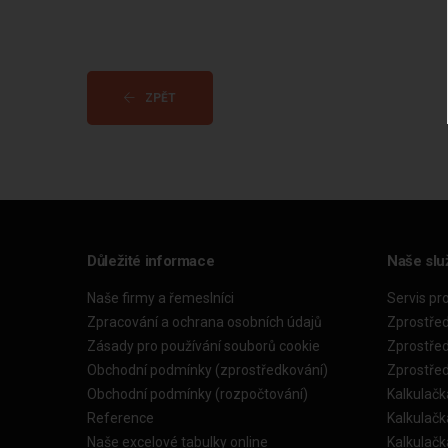
ZPĚT
Důležité informace
Naše slu
Naše firmy a řemeslníci
Servis pr
Zpracování a ochrana osobních údajů
Zprostře
Zásady pro používání souborů cookie
Zprostře
Obchodní podmínky (zprostředkování)
Zprostře
Obchodní podmínky (rozpočtování)
Kalkulačk
Reference
Kalkulač
Naše excelové tabulky online
Kalkulač