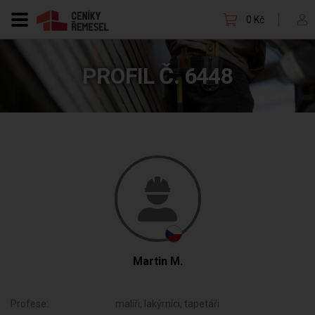
0 Kč
PROFIL Č. 6448
Martin M.
Profese:
malíři, lakýrníci, tapetáři