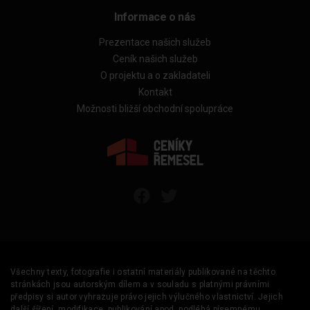
Informace o nás
Prezentace našich služeb
Ceník našich služeb
O projektu a o zakladateli
Kontakt
Možnosti bližší obchodní spolupráce
Všechny texty, fotografie i ostatní materiály publikované na těchto
stránkách jsou autorským dílem a v souladu s platnými právními
předpisy si autor vyhrazuje právo jejich výlučného vlastnictví. Jejich
další šíření, modifikace, publikování apod. podléhá písemnému