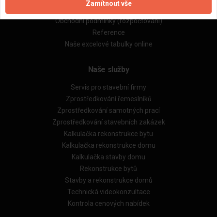
Zamítnout vše
Obchodní podmínky (zprostředkování)
Obchodní podmínky (rozpočtování)
Reference
Naše excelové tabulky online
Naše služby
Servis pro stavební firmy
Zprostředkování řemeslníků
Zprostředkování samotných prací
Zprostředkování stavebních zakázek
Kalkulačka rekonstrukce bytu
Kalkulačka rekonstrukce domu
Kalkulačka stavby domu
Rekonstrukce bytů
Stavby a rekonstrukce domů
Technická videokonzultace
Kontrola cenových nabídek