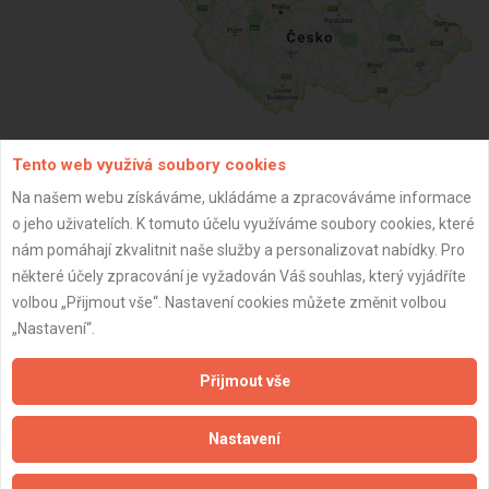
Tento web využívá soubory cookies
ZPĚT
Na našem webu získáváme, ukládáme a zpracováváme informace
o jeho uživatelích. K tomuto účelu využíváme soubory cookies, které
nám pomáhají zkvalitnit naše služby a personalizovat nabídky. Pro
Aktualizováno z portálu ARES dne 03.12.2025 00:30:02
některé účely zpracování je vyžadován Váš souhlas, který vyjádříte
volbou „Přijmout vše“. Nastavení cookies můžete změnit volbou
„Nastavení“.
Přijmout vše
Důležité informace
Naše firmy a řemeslníci
Nastavení
Zpracování a ochrana osobních údajů
Zásady pro používání souborů cookie