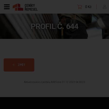
0 Kč
PROFIL Č. 644
ZPĚT
Aktualizováno z portálu ARES dne 31.12.2023 04:00:23