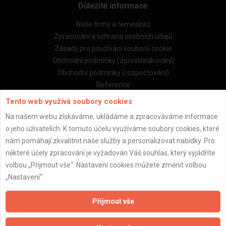
Důležité informace
Naše firmy a řemeslníci
Zpracování a ochrana osobních údajů
Zásady pro používání souborů cookie
Obchodní podmínky (zprostředkování)
Obchodní podmínky (rozpočtování)
Reference
Naše excelové tabulky online
Tento web využívá soubory cookies
Na našem webu získáváme, ukládáme a zpracováváme informace
Naše služby
o jeho uživatelích. K tomuto účelu využíváme soubory cookies, které
nám pomáhají zkvalitnit naše služby a personalizovat nabídky. Pro
Servis pro stavební firmy
některé účely zpracování je vyžadován Váš souhlas, který vyjádříte
Zprostředkování řemeslníků
volbou „Přijmout vše“. Nastavení cookies můžete změnit volbou
Zprostředkování samotných prací
„Nastavení“.
Zprostředkování stavebních zakázek
Kalkulačka rekonstrukce bytu
Přijmout vše
Kalkulačka rekonstrukce domu
Kalkulačka stavby domu