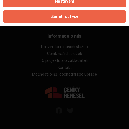
Rekonstrukce bytů
Nastavení
Stavby a rekonstrukce domů
Technická videokonzultace
Zamítnout vše
Kontrola cenových nabídek
Informace o nás
Prezentace našich služeb
Ceník našich služeb
O projektu a o zakladateli
Kontakt
Možnosti bližší obchodní spolupráce