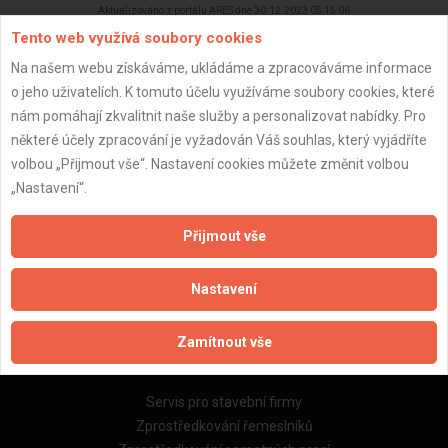
Aktualizováno z portálu ARES dne 30.12.2023 05:15:06
Tento web využívá soubory cookies
Na našem webu získáváme, ukládáme a zpracováváme informace
o jeho uživatelích. K tomuto účelu využíváme soubory cookies, které
nám pomáhají zkvalitnit naše služby a personalizovat nabídky. Pro
Důležité informace
některé účely zpracování je vyžadován Váš souhlas, který vyjádříte
volbou „Přijmout vše“. Nastavení cookies můžete změnit volbou
Naše firmy a řemeslníci
„Nastavení“.
Zpracování a ochrana osobních údajů
Zásady pro používání souborů cookie
Přijmout vše
Obchodní podmínky (zprostředkování)
Obchodní podmínky (rozpočtování)
Nastavení
Reference
Naše excelové tabulky online
Zamítnout vše
Naše služby
Servis pro stavební firmy
Zprostředkování řemeslníků