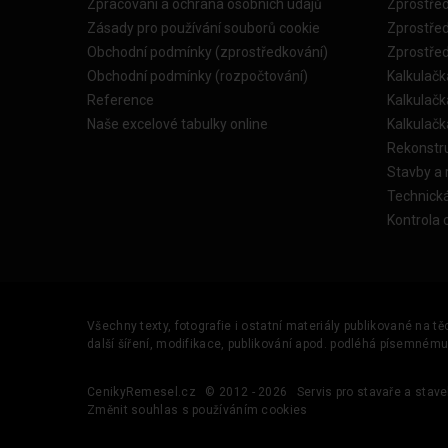
Zpracování a ochrana osobních údajů
Zprostře
Zásady pro používání souborů cookie
Zprostře
Obchodní podmínky (zprostředkování)
Zprostře
Obchodní podmínky (rozpočtování)
Kalkulačk
Reference
Kalkulač
Naše excelové tabulky online
Kalkulač
Rekonstr
Stavby a
Technick
Kontrola 
Všechny texty, fotografie i ostatní materiály publikované na t
další šíření, modifikace, publikování apod. podléhá písemném
CenikyRemesel.cz
© 2012 - 2026
Servis pro stavaře a stave
Změnit souhlas s používáním cookies