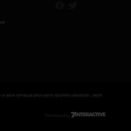
áce
si autor vyhrazuje právo jejich výlučného vlastnictví. Jejich
Developed by