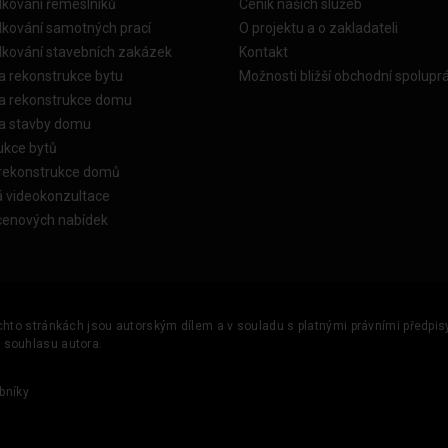
dkování řemeslníků
Ceník našich služeb
dkování samotných prací
O projektu a o zakladateli
dkování stavebních zakázek
Kontakt
a rekonstrukce bytu
Možnosti bližší obchodní spolupr
ka rekonstrukce domu
ka stavby domu
ukce bytů
 rekonstrukce domů
á videokonzultace
cenových nabídek
ěchto stránkách jsou autorským dílem a v souladu s platnými právními předpisy 
u souhlasu autora.
bníky