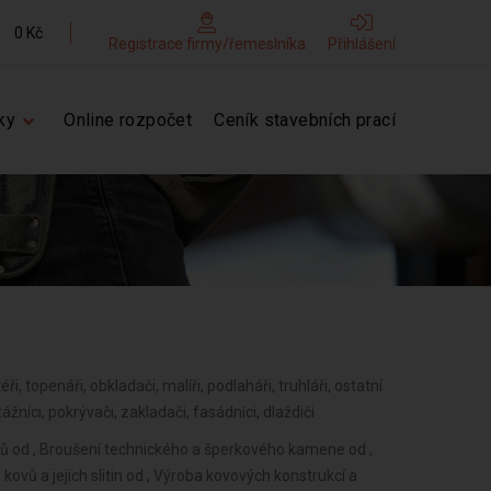
0 Kč
Registrace firmy/řemeslníka
Přihlášení
ky
Online rozpočet
Ceník stavebních prací
éři, topenáři, obkladači, malíři, podlaháři, truhláři, ostatní
níci, pokrývači, zakladači, fasádníci, dlaždiči
jejich příslušenství od , Skladování, balení zboží, manipulace s nákladem a technické činnosti v dopravě od , Zasilatelství a zastupování v celním řízení od , Poskytování software, poradenství v oblasti informačních technologií, zpracování dat, hostingové a související činnosti a webové portály od , Činnost informačních a zpravodajských kanceláří od , Poradenská a konzultační činnost, zpracování odborných studií a posudků od , Příprava a vypracování technických návrhů, grafické a kresličské práce od , Projektování pozemkových úprav od , Projektování elektrických zařízení od , Výzkum a vývoj v oblasti přírodních a technických věd nebo společenských věd od , Testování, měření, analýzy a kontroly od , Reklamní činnost, marketing, mediální zastoupení od , Fotografické služby od , Překladatelská a tlumočnická činnost od , Služby v oblasti administrativní správy a služby organizačně hospodářské povahy od , Mimoškolní výchova a vzdělávání, pořádání kurzů, školení, včetně lektorské činnosti od , Provozování cestovní agentury a průvodcovská činnost v oblasti cestovního ruchu od , Provozování kulturních, kulturně-vzdělávacích a zábavních zařízení, pořádání kulturních produkcí, zábav, výstav, veletrhů, přehlídek, prodejních a obdobných akcí od , Provozování tělovýchovných a sportovních zařízení a organizování sportovní činnosti od , Praní pro domácnost, žehlení, opravy a údržba oděvů, bytového textilu a osobního zboží od , Poskytování technických služeb od , Opravy a údržba potřeb pro domácnost, předmětů kulturní povahy, výrobků jemné mechaniky, optických přístrojů a měřidel od , Poskytování služeb osobního charakteru a pro osobní hygienu od , Poskytování služeb pro rodinu a domácnost od , Činnost odborného lesního hospodáře a vyhotovování lesních hospodářských plánů a osnov od , Diagnostická, zkušební a poradenská činnost v ochraně rostli