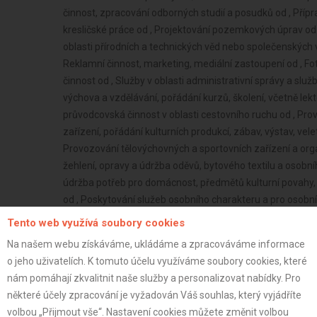
Tento web využívá soubory cookies
Na našem webu získáváme, ukládáme a zpracováváme informace
o jeho uživatelích. K tomuto účelu využíváme soubory cookies, které
nám pomáhají zkvalitnit naše služby a personalizovat nabídky. Pro
některé účely zpracování je vyžadován Váš souhlas, který vyjádříte
volbou „Přijmout vše“. Nastavení cookies můžete změnit volbou