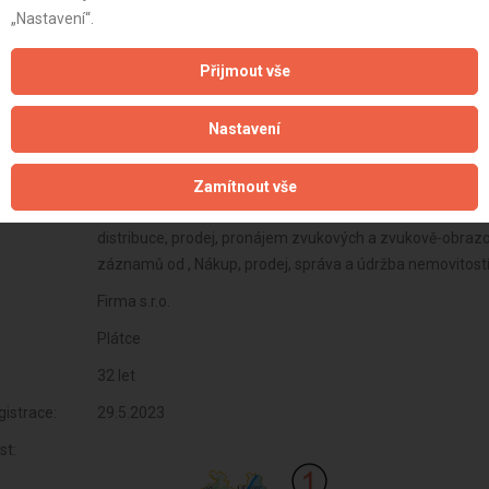
„Nastavení“.
Přijmout vše
Nastavení
Zamítnout vše
Firma s.r.o.
Plátce
32 let
istrace:
29.5.2023
st: