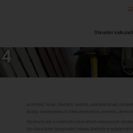
Stavební kalkulač
14
architekti, tesaři, klempíři, zedníci, sádrokartonáři, instalat
služby, stavbyvedoucí, Vzduchotechnici, kominíci, demontáž
Výroba brusiv a ostatních minerálních nekovových výrobků od , Broušení technického a šperkového kamene od , Výroba a hutní zpracování železa, drahých a neželezných kovů a jejich slitin od , Výroba kovových konstrukcí a kovodělných výrobků od , Umělecko-řemeslné zpracování kovů od , Výroba měřicích, zkušebních, navigačních, optických a fotografických přístrojů a zařízení od , Výroba elektronických součástek, elektrických zařízení a výroba a opravy elektrických strojů, přístrojů a elektronických zařízení pracujících na malém napětí od , Výroba neelektrických zařízení pro domácnost od , Výroba strojů a zařízení od , Výroba školních a kancelářských potřeb, kromě výrobků z papíru, výroba bižuterie, kartáčnického a konfekčního zboží, deštníků, upomínkových předmětů od , Výroba motorových a přípojných vozidel a karoserií od , Výroba dalších výrobků zpracovatelského průmyslu od , Provozování vodovodů a kanalizací a úprava a rozvod vody od , Výroba, vývoj, projektování, zkoušky, instalace, údržba, opravy, modifikace a konstrukční změny letadel, motorů letadel, vrtulí, letadlových částí a zařízení a leteckých pozemních zařízení od , Nakládání s odpady (vyjma nebezpečných) od , Výroba drážních hnacích vozidel a drážních vozidel na dráze tramvajové, trolejbusové a lanové a železničního parku od , Přípravné a dokončovací stavební práce, specializované stavební činnosti od , Výroba jízdních kol, vozíků pro invalidy a jiných nemotorových dopravních prostředků od , Sklenářské práce, rámování a paspartování od , Výroba a opravy čalounických výrobků od , Zprostředkování obchodu a služeb od , Výroba, opravy a údržba sportovních potřeb, her, hraček a dětských kočárků od , Velkoobchod a maloobchod od , Výroba zdravotnických prostředků od , Zastavárenská činnost a maloobchod s použitým zbožím od , Potrubní a pozemní doprava (vyjma železniční a silniční motorové dopravy) od , Výroba a opravy zdrojů ionizujícího záření od , Údržba motorových vozidel a 