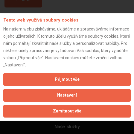
Tento web využívá soubory cookies
Aktualizováno z portálu ARES dne 31.12.2024 17:45:05
Na našem webu získáváme, ukládáme a zpracováváme informace
o jeho uživatelích. K tomuto účelu využíváme soubory cookies, které
nám pomáhají zkvalitnit naše služby a personalizovat nabídky. Pro
některé účely zpracování je vyžadován Váš souhlas, který vyjádříte
Důležité informace
volbou „Přijmout vše“. Nastavení cookies můžete změnit volbou
„Nastavení“.
Naše firmy a řemeslníci
Zpracování a ochrana osobních údajů
Přijmout vše
Zásady pro používání souborů cookie
Obchodní podmínky (zprostředkování)
Nastavení
Obchodní podmínky (rozpočtování)
Reference
Zamítnout vše
Naše excelové tabulky online
Naše služby