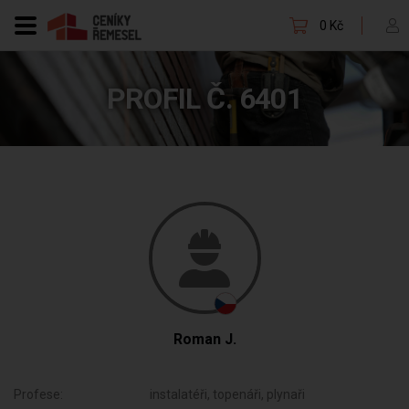
0 Kč
PROFIL Č. 6401
Roman J.
Profese:
instalatéři, topenáři, plynaři