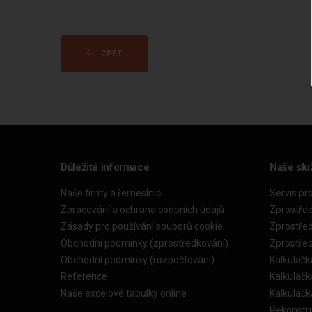
ZPĚT
Důležité informace
Naše slu
Naše firmy a řemeslníci
Servis pr
Zpracování a ochrana osobních údajů
Zprostře
Zásady pro používání souborů cookie
Zprostře
Obchodní podmínky (zprostředkování)
Zprostře
Obchodní podmínky (rozpočtování)
Kalkulačk
Reference
Kalkulač
Naše excelové tabulky online
Kalkulač
Rekonstr