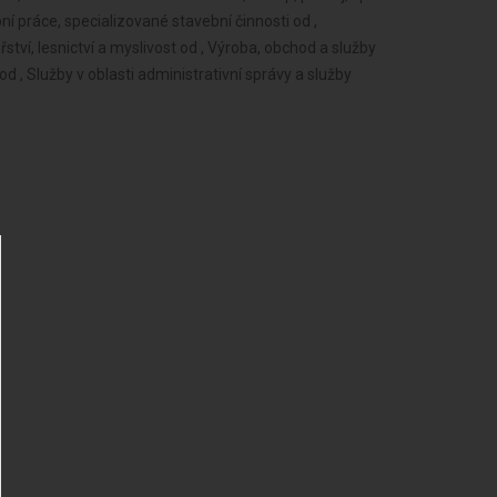
í práce, specializované stavební činnosti od ,
ství, lesnictví a myslivost od , Výroba, obchod a služby
 , Služby v oblasti administrativní správy a služby