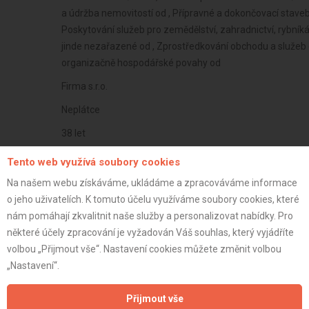
a údržba nemovitostí od , Přípravné a dokončovací stavebn
Poskytování služeb pro zemědělství, zahradnictví, rybníkář
jinde nezařazené od , Zprostředkování obchodu a služeb od
organizačně hospodářské povahy od
Firma s.r.o.
Neplátce
38 let
istrace:
11.5.2023
Tento web využívá soubory cookies
st:
Na našem webu získáváme, ukládáme a zpracováváme informace
o jeho uživatelích. K tomuto účelu využíváme soubory cookies, které
nám pomáhají zkvalitnit naše služby a personalizovat nabídky. Pro
některé účely zpracování je vyžadován Váš souhlas, který vyjádříte
volbou „Přijmout vše“. Nastavení cookies můžete změnit volbou
„Nastavení“.
Přijmout vše