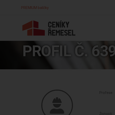
PREMIUM balíčky
PROFIL Č. 63
Profese:
Živnosti: