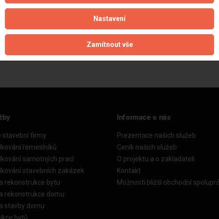
Nastavení
Aktualizováno z portálu ARES dne 31.12.2024 00:15:07
Zamítnout vše
žby
Informace o nás
o stavební firmy
Prezentace našich služeb
dkování řemeslníků
Ceník našich služeb
dkování samotných prací
O projektu a o zakladateli
dkování stavebních zakázek
Kontakt
a rekonstrukce bytu
Možnosti bližší obchodní spolupr
ka rekonstrukce domu
ka stavby domu
ukce bytů