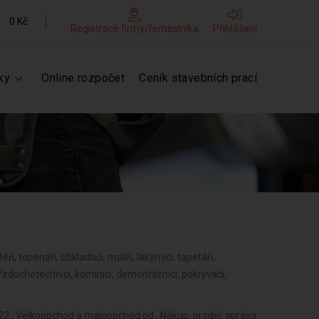
0 Kč
Registrace firmy/řemeslníka
Přihlášení
ky
Online rozpočet
Ceník stavebních prací
éři, topenáři, obkladači, malíři, lakýrníci, tapetáři,
, Vzduchotechnici, kominíci, demontážníci, pokrývači,
022 , Velkoobchod a maloobchod od , Nákup, prodej, správa