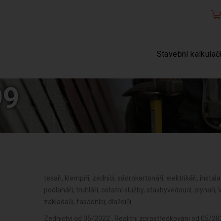
Stavební kalkulač
99
tesaři, klempíři, zedníci, sádrokartonáři, elektrikáři, instalat
podlaháři, truhláři, ostatní služby, stavbyvedoucí, plynaři
zakladači, fasádníci, dlaždiči
Zednictví od 05/2022 , Realitní zprostředkování od 05/2