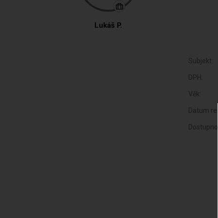
Lukáš P.
Subjekt:
DPH:
Věk:
Datum reg
Dostupno