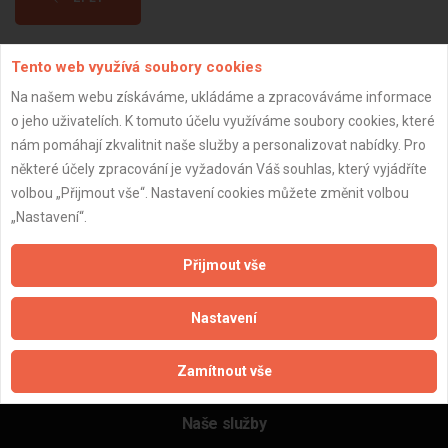
Tento web využívá soubory cookies
Aktualizováno z portálu ARES dne 03.12.2024 05:45:07
Na našem webu získáváme, ukládáme a zpracováváme informace
o jeho uživatelích. K tomuto účelu využíváme soubory cookies, které
nám pomáhají zkvalitnit naše služby a personalizovat nabídky. Pro
některé účely zpracování je vyžadován Váš souhlas, který vyjádříte
Důležité informace
volbou „Přijmout vše“. Nastavení cookies můžete změnit volbou
„Nastavení“.
Naše firmy a řemeslníci
Zpracování a ochrana osobních údajů
Přijmout vše
Zásady pro používání souborů cookie
Obchodní podmínky (zprostředkování)
Nastavení
Obchodní podmínky (rozpočtování)
Reference
Zamítnout vše
Naše excelové tabulky online
Naše služby