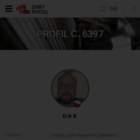
0 Kč
PROFIL Č. 6397
Erik B.
Profese:
zedníci, sádrokartonáři, obkladači,