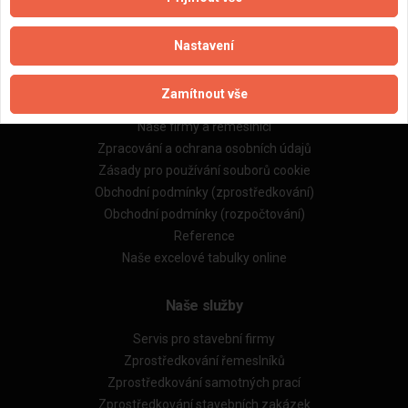
Nastavení
Důležité informace
Zamítnout vše
Naše firmy a řemeslníci
Zpracování a ochrana osobních údajů
Zásady pro používání souborů cookie
Obchodní podmínky (zprostředkování)
Obchodní podmínky (rozpočtování)
Reference
Naše excelové tabulky online
Naše služby
Servis pro stavební firmy
Zprostředkování řemeslníků
Zprostředkování samotných prací
Zprostředkování stavebních zakázek