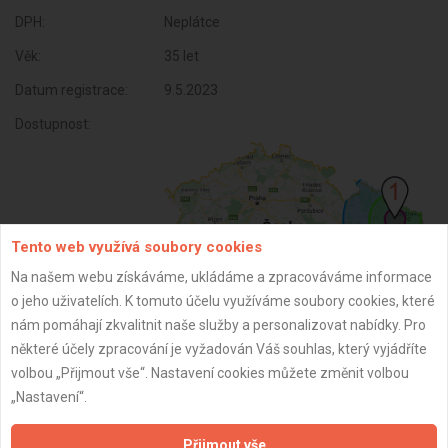
DPH:
Neplátce
Věk:
35 let
Datum registrace:
9.5.2023
Dostupnost:
Tento web využívá soubory cookies
Na našem webu získáváme, ukládáme a zpracováváme informace
o jeho uživatelích. K tomuto účelu využíváme soubory cookies, které
nám pomáhají zkvalitnit naše služby a personalizovat nabídky. Pro
některé účely zpracování je vyžadován Váš souhlas, který vyjádříte
ZPĚT
volbou „Přijmout vše“. Nastavení cookies můžete změnit volbou
„Nastavení“.
Aktualizováno z portálu ARES dne 02.12.2024 00:15:06
Přijmout vše