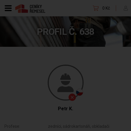
0 Kč
PROFIL Č. 638
Petr K.
Profese:
zedníci, sádrokartonáři, obkladači