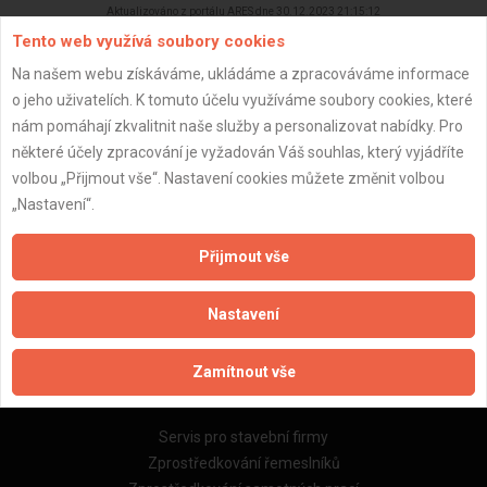
Aktualizováno z portálu ARES dne 30.12.2023 21:15:12
Tento web využívá soubory cookies
Na našem webu získáváme, ukládáme a zpracováváme informace
o jeho uživatelích. K tomuto účelu využíváme soubory cookies, které
nám pomáhají zkvalitnit naše služby a personalizovat nabídky. Pro
Důležité informace
některé účely zpracování je vyžadován Váš souhlas, který vyjádříte
volbou „Přijmout vše“. Nastavení cookies můžete změnit volbou
Naše firmy a řemeslníci
„Nastavení“.
Zpracování a ochrana osobních údajů
Zásady pro používání souborů cookie
Přijmout vše
Obchodní podmínky (zprostředkování)
Obchodní podmínky (rozpočtování)
Nastavení
Reference
Naše excelové tabulky online
Zamítnout vše
Naše služby
Servis pro stavební firmy
Zprostředkování řemeslníků