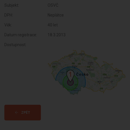
Subjekt:
OSVČ
DPH:
Neplátce
Věk:
40 let
Datum registrace:
18.3.2013
Dostupnost:
ZPĚT