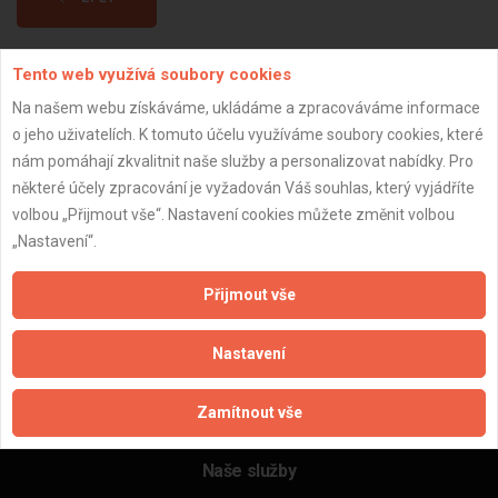
Tento web využívá soubory cookies
Aktualizováno z portálu ARES dne 30.12.2023 14:45:12
Na našem webu získáváme, ukládáme a zpracováváme informace
o jeho uživatelích. K tomuto účelu využíváme soubory cookies, které
nám pomáhají zkvalitnit naše služby a personalizovat nabídky. Pro
některé účely zpracování je vyžadován Váš souhlas, který vyjádříte
Důležité informace
volbou „Přijmout vše“. Nastavení cookies můžete změnit volbou
„Nastavení“.
Naše firmy a řemeslníci
Zpracování a ochrana osobních údajů
Přijmout vše
Zásady pro používání souborů cookie
Obchodní podmínky (zprostředkování)
Nastavení
Obchodní podmínky (rozpočtování)
Reference
Zamítnout vše
Naše excelové tabulky online
Naše služby