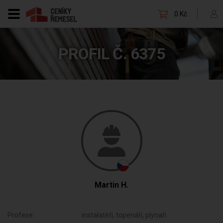
0 Kč
PROFIL Č. 6375
Martin H.
Profese:
instalatéři, topenáři, plynaři