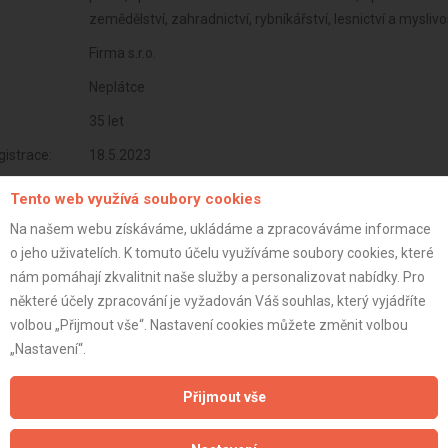
zemědělství, zahradnictví, rybníkářství, lesnictví a mysli
Firma s.r.o.
Neplátce
35 let
istrace:
18.5.2023
st:
Tento web využívá soubory cookies
Na našem webu získáváme, ukládáme a zpracováváme informace
o jeho uživatelích. K tomuto účelu využíváme soubory cookies, které
nám pomáhají zkvalitnit naše služby a personalizovat nabídky. Pro
některé účely zpracování je vyžadován Váš souhlas, který vyjádříte
volbou „Přijmout vše“. Nastavení cookies můžete změnit volbou
„Nastavení“.
Přijmout vše