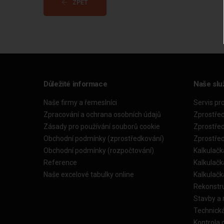
ZPĚT
Důležité informace
Naše slu
Naše firmy a řemeslníci
Servis pr
Zpracování a ochrana osobních údajů
Zprostře
Zásady pro používání souborů cookie
Zprostře
Obchodní podmínky (zprostředkování)
Zprostře
Obchodní podmínky (rozpočtování)
Kalkulačk
Reference
Kalkulač
Naše excelové tabulky online
Kalkulač
Rekonstr
Stavby a
Technick
Kontrola 