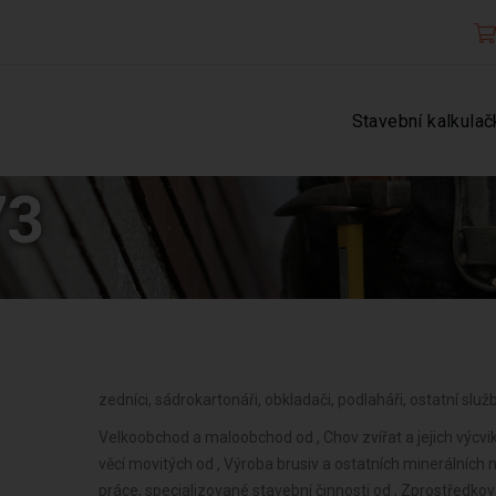
Stavební kalkulač
73
zedníci, sádrokartonáři, obkladači, podlaháři, ostatní služ
Velkoobchod a maloobchod od , Chov zvířat a jejich výcvik
věcí movitých od , Výroba brusiv a ostatních minerálních
práce, specializované stavební činnosti od , Zprostředko