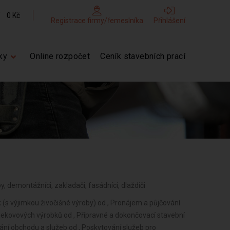
0 Kč
Registrace firmy/řemeslníka
Přihlášení
ky
Online rozpočet
Ceník stavebních prací
by, demontážníci, zakladači, fasádníci, dlaždiči
 (s výjimkou živočišné výroby) od , Pronájem a půjčování
 nekovových výrobků od , Přípravné a dokončovací stavební
vání obchodu a služeb od , Poskytování služeb pro