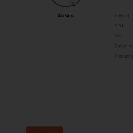
Šárka E.
Subjekt:
DPH:
Věk:
Datum reg
Dostupno