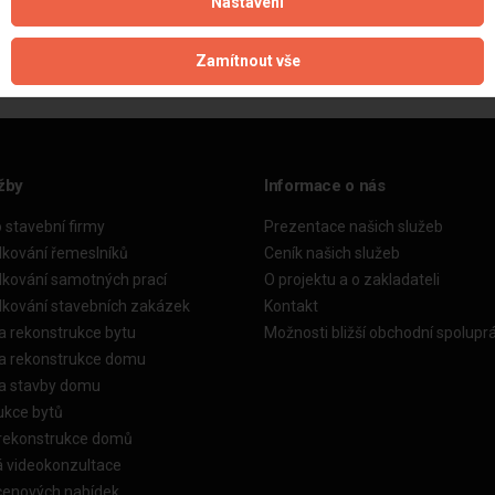
Nastavení
Aktualizováno z portálu ARES dne 01.12.2024 11:30:10
Zamítnout vše
žby
Informace o nás
o stavební firmy
Prezentace našich služeb
dkování řemeslníků
Ceník našich služeb
dkování samotných prací
O projektu a o zakladateli
dkování stavebních zakázek
Kontakt
a rekonstrukce bytu
Možnosti bližší obchodní spolupr
ka rekonstrukce domu
ka stavby domu
ukce bytů
 rekonstrukce domů
á videokonzultace
cenových nabídek