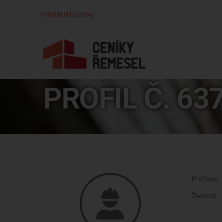
PREMIUM balíčky
PROFIL Č. 63
Profese:
Živnosti: