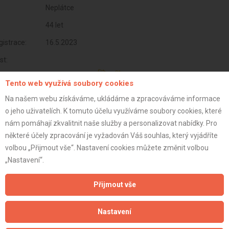
Neplátce
44 let
istrace:
16.5.2023
st:
Tento web využívá soubory cookies
Na našem webu získáváme, ukládáme a zpracováváme informace
o jeho uživatelích. K tomuto účelu využíváme soubory cookies, které
nám pomáhají zkvalitnit naše služby a personalizovat nabídky. Pro
některé účely zpracování je vyžadován Váš souhlas, který vyjádříte
volbou „Přijmout vše“. Nastavení cookies můžete změnit volbou
„Nastavení“.
Přijmout vše
Aktualizováno z portálu ARES dne 30.12.2023 01:00:13
Nastavení