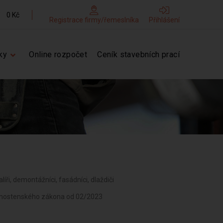
0 Kč
Registrace firmy/řemeslníka
Přihlášení
ky
Online rozpočet
Ceník stavebních prací
líři, demontážníci, fasádníci, dlaždiči
ivnostenského zákona od 02/2023