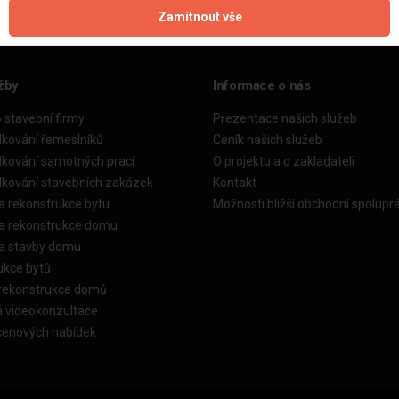
Zamítnout vše
žby
Informace o nás
o stavební firmy
Prezentace našich služeb
dkování řemeslníků
Ceník našich služeb
dkování samotných prací
O projektu a o zakladateli
dkování stavebních zakázek
Kontakt
a rekonstrukce bytu
Možnosti bližší obchodní spolupr
ka rekonstrukce domu
ka stavby domu
ukce bytů
 rekonstrukce domů
á videokonzultace
cenových nabídek