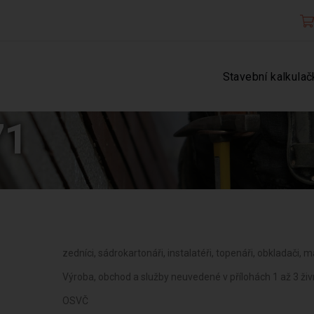
Stavební kalkulač
71
zedníci, sádrokartonáři, instalatéři, topenáři, obkladači, ma
Výroba, obchod a služby neuvedené v přílohách 1 až 3 ž
OSVČ