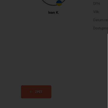
DPH:
Věk:
Ivan K.
Datum reg
Dostupno
ZPĚT