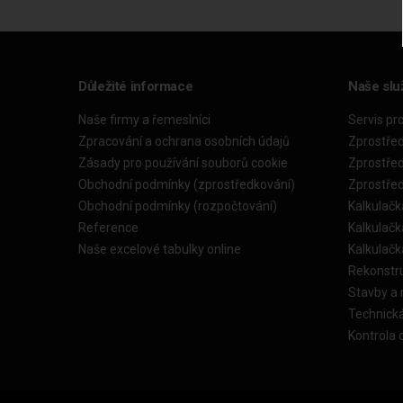
Důležité informace
Naše slu
Naše firmy a řemeslníci
Servis pr
Zpracování a ochrana osobních údajů
Zprostře
Zásady pro používání souborů cookie
Zprostře
Obchodní podmínky (zprostředkování)
Zprostře
Obchodní podmínky (rozpočtování)
Kalkulačk
Reference
Kalkulač
Naše excelové tabulky online
Kalkulač
Rekonstr
Stavby a
Technick
Kontrola 