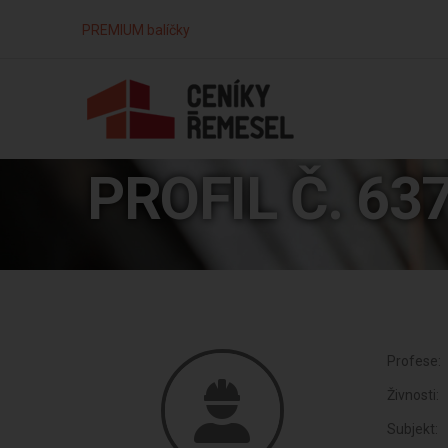
PREMIUM balíčky
PROFIL Č. 63
Profese:
Živnosti:
Subjekt: