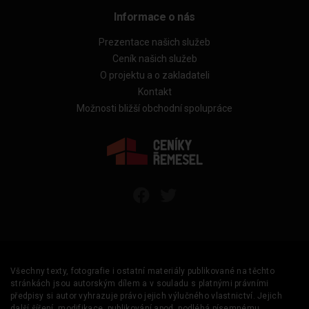
Informace o nás
Prezentace našich služeb
Ceník našich služeb
O projektu a o zakladateli
Kontakt
Možnosti bližší obchodní spolupráce
Všechny texty, fotografie i ostatní materiály publikované na těchto
stránkách jsou autorským dílem a v souladu s platnými právními
předpisy si autor vyhrazuje právo jejich výlučného vlastnictví. Jejich
další šíření, modifikace, publikování apod. podléhá písemnému