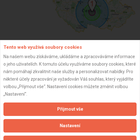
Tento web využívá soubory cookies
ZPĚT
Na našem webu získáváme, ukládáme a zpracováváme informace
o jeho uživatelích. K tomuto účelu využíváme soubory cookies, které
nám pomáhají zkvalitnit naše služby a personalizovat nabídky. Pro
Aktualizováno z portálu ARES dne 29.12.2023 23:15:09
některé účely zpracování je vyžadován Váš souhlas, který vyjádříte
volbou „Přijmout vše“. Nastavení cookies můžete změnit volbou
„Nastavení“.
Přijmout vše
Důležité informace
Naše firmy a řemeslníci
Nastavení
Zpracování a ochrana osobních údajů
Zásady pro používání souborů cookie