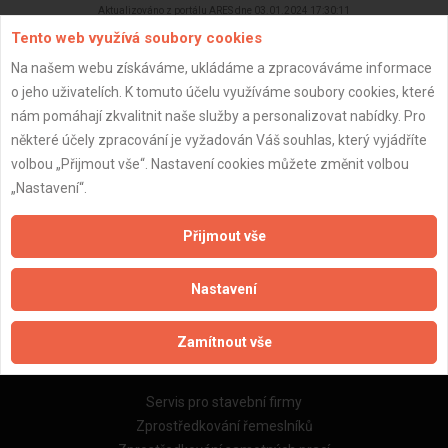
Aktualizováno z portálu ARES dne 03.01.2024 17:30:11
Tento web využívá soubory cookies
Na našem webu získáváme, ukládáme a zpracováváme informace
o jeho uživatelích. K tomuto účelu využíváme soubory cookies, které
nám pomáhají zkvalitnit naše služby a personalizovat nabídky. Pro
Důležité informace
některé účely zpracování je vyžadován Váš souhlas, který vyjádříte
volbou „Přijmout vše“. Nastavení cookies můžete změnit volbou
Naše firmy a řemeslníci
„Nastavení“.
Zpracování a ochrana osobních údajů
Zásady pro používání souborů cookie
Přijmout vše
Obchodní podmínky (zprostředkování)
Obchodní podmínky (rozpočtování)
Nastavení
Reference
Naše excelové tabulky online
Zamítnout vše
Naše služby
Servis pro stavební firmy
Zprostředkování řemeslníků