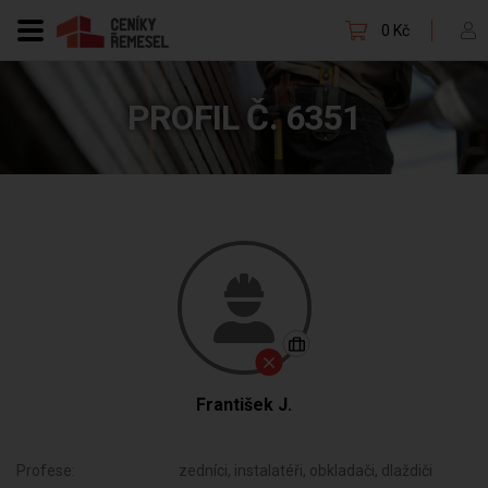
0 Kč
PROFIL Č. 6351
František J.
Profese:
zedníci, instalatéři, obkladači, dlaždiči