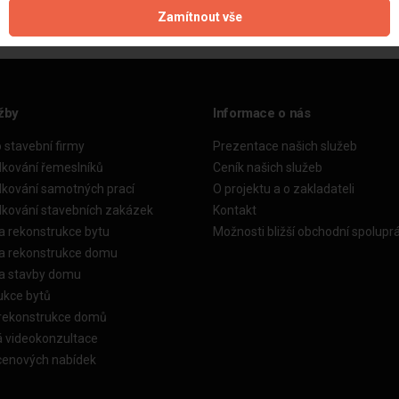
Zamítnout vše
žby
Informace o nás
o stavební firmy
Prezentace našich služeb
dkování řemeslníků
Ceník našich služeb
dkování samotných prací
O projektu a o zakladateli
dkování stavebních zakázek
Kontakt
a rekonstrukce bytu
Možnosti bližší obchodní spolupr
ka rekonstrukce domu
ka stavby domu
ukce bytů
 rekonstrukce domů
á videokonzultace
cenových nabídek