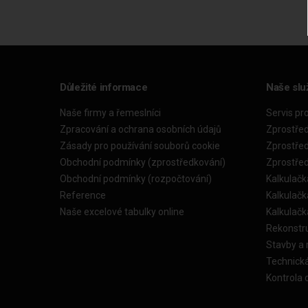
Důležité informace
Naše slu
Naše firmy a řemeslníci
Servis pr
Zpracování a ochrana osobních údajů
Zprostře
Zásady pro používání souborů cookie
Zprostře
Obchodní podmínky (zprostředkování)
Zprostře
Obchodní podmínky (rozpočtování)
Kalkulačk
Reference
Kalkulač
Naše excelové tabulky online
Kalkulač
Rekonstr
Stavby a
Technick
Kontrola 