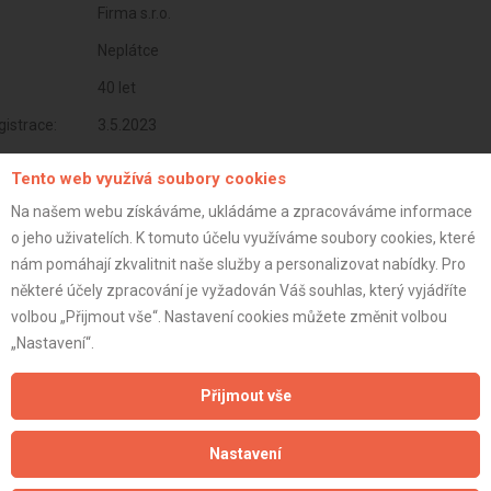
Firma s.r.o.
Neplátce
40 let
istrace:
3.5.2023
st:
Tento web využívá soubory cookies
Na našem webu získáváme, ukládáme a zpracováváme informace
o jeho uživatelích. K tomuto účelu využíváme soubory cookies, které
nám pomáhají zkvalitnit naše služby a personalizovat nabídky. Pro
některé účely zpracování je vyžadován Váš souhlas, který vyjádříte
volbou „Přijmout vše“. Nastavení cookies můžete změnit volbou
„Nastavení“.
Přijmout vše
Nastavení
Aktualizováno z portálu ARES dne 30.12.2023 04:45:14