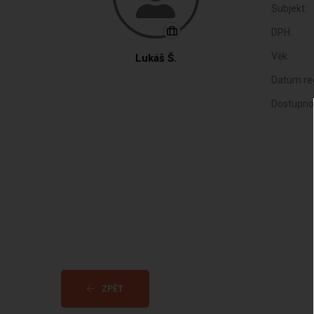
Subjekt:
DPH:
Věk:
Lukáš Š.
Datum reg
Dostupno
ZPĚT