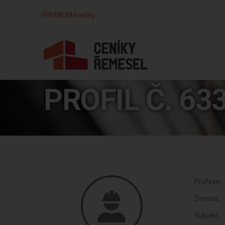
PREMIUM balíčky
PROFIL Č. 63
Profese:
Živnosti:
Subjekt: