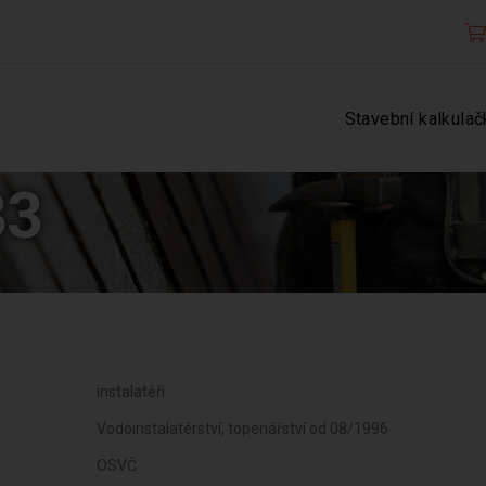
Stavební kalkulač
33
instalatéři
Vodoinstalatérství, topenářství od 08/1996
OSVČ