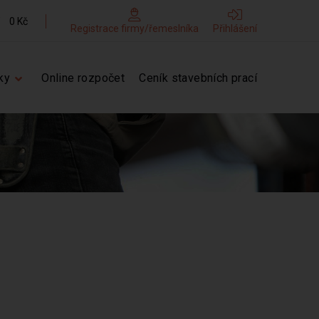
0 Kč
Registrace firmy/řemeslníka
Přihlášení
ky
Online rozpočet
Ceník stavebních prací