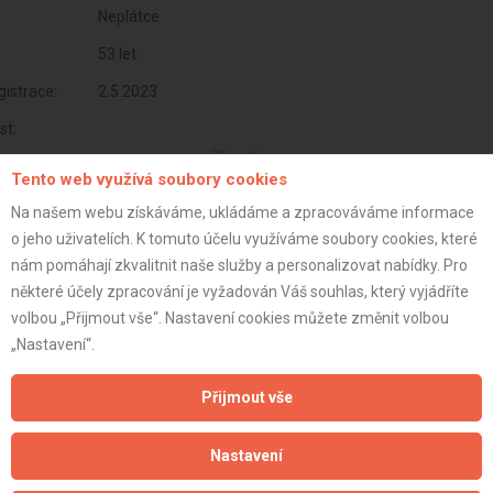
Neplátce
53 let
istrace:
2.5.2023
st:
Tento web využívá soubory cookies
Na našem webu získáváme, ukládáme a zpracováváme informace
o jeho uživatelích. K tomuto účelu využíváme soubory cookies, které
nám pomáhají zkvalitnit naše služby a personalizovat nabídky. Pro
některé účely zpracování je vyžadován Váš souhlas, který vyjádříte
volbou „Přijmout vše“. Nastavení cookies můžete změnit volbou
„Nastavení“.
Přijmout vše
Aktualizováno z portálu ARES dne 28.12.2023 23:00:12
Nastavení