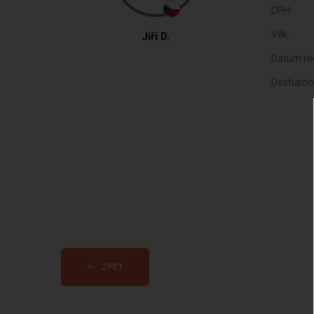
DPH:
Věk:
Jiří D.
Datum reg
Dostupno
ZPĚT