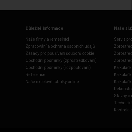
Důležité informace
Naše slu
Naše firmy a řemeslníci
Servis pr
Zpracování a ochrana osobních údajů
Zprostře
Zásady pro používání souborů cookie
Zprostře
Obchodní podmínky (zprostředkování)
Zprostře
Obchodní podmínky (rozpočtování)
Kalkulačk
Reference
Kalkulač
Naše excelové tabulky online
Kalkulač
Rekonstr
Stavby a
Technick
Kontrola 