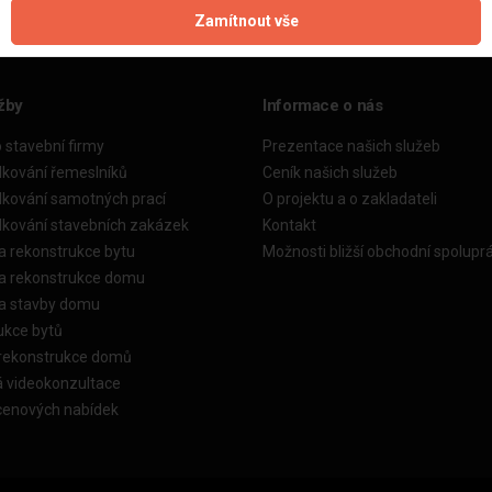
Zamítnout vše
žby
Informace o nás
o stavební firmy
Prezentace našich služeb
dkování řemeslníků
Ceník našich služeb
dkování samotných prací
O projektu a o zakladateli
dkování stavebních zakázek
Kontakt
a rekonstrukce bytu
Možnosti bližší obchodní spolupr
ka rekonstrukce domu
ka stavby domu
ukce bytů
 rekonstrukce domů
á videokonzultace
cenových nabídek