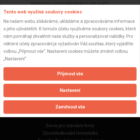
Aktualizováno z portálu ARES dne 04.01.2024 23:00:07
Tento web využívá soubory cookies
Na našem webu získáváme, ukládáme a zpracováváme informace
o jeho uživatelích. K tomuto účelu využíváme soubory cookies, které
nám pomáhají zkvalitnit naše služby a personalizovat nabídky. Pro
Důležité informace
některé účely zpracování je vyžadován Váš souhlas, který vyjádříte
volbou „Přijmout vše“. Nastavení cookies můžete změnit volbou
Naše firmy a řemeslníci
„Nastavení“.
Zpracování a ochrana osobních údajů
Zásady pro používání souborů cookie
Přijmout vše
Obchodní podmínky (zprostředkování)
Obchodní podmínky (rozpočtování)
Nastavení
Reference
Naše excelové tabulky online
Zamítnout vše
Naše služby
Servis pro stavební firmy
Zprostředkování řemeslníků