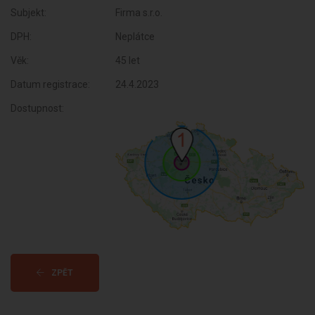
Subjekt:
Firma s.r.o.
DPH:
Neplátce
Věk:
45 let
Datum registrace:
24.4.2023
Dostupnost:
ZPĚT