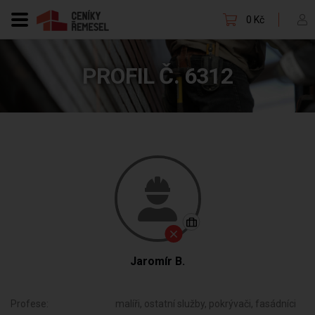
0 Kč
PROFIL Č. 6312
Jaromír B.
Profese:
malíři, ostatní služby, pokrývači, fasádníci