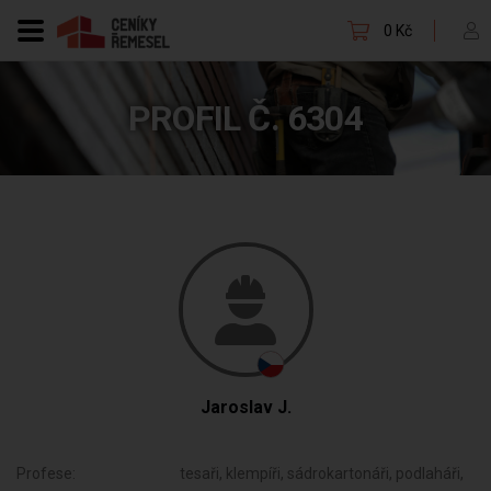
0 Kč
PROFIL Č. 6304
Jaroslav J.
Profese:
tesaři, klempíři, sádrokartonáři, podlaháři,