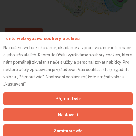
ZPĚT
Tento web využívá soubory cookies
Na našem webu získáváme, ukládáme a zpracováváme informace
o jeho uživatelích. K tomuto účelu využíváme soubory cookies, které
Aktualizováno z portálu ARES dne 02.01.2024 03:30:12
nám pomáhají zkvalitnit naše služby a personalizovat nabídky. Pro
některé účely zpracování je vyžadován Váš souhlas, který vyjádříte
volbou „Přijmout vše“. Nastavení cookies můžete změnit volbou
„Nastavení“.
Důležité informace
Přijmout vše
Naše firmy a řemeslníci
Zpracování a ochrana osobních údajů
Nastavení
Zásady pro používání souborů cookie
Obchodní podmínky (zprostředkování)
Zamítnout vše
Obchodní podmínky (rozpočtování)