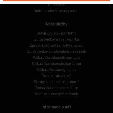
Reference
Naše excelové tabulky online
Naše služby
Servis pro stavební firmy
Zprostředkování řemeslníků
Zprostředkování samotných prací
Zprostředkování stavebních zakázek
Kalkulačka rekonstrukce bytu
Kalkulačka rekonstrukce domu
Kalkulačka stavby domu
Rekonstrukce bytů
Stavby a rekonstrukce domů
Technická videokonzultace
Kontrola cenových nabídek
Informace o nás