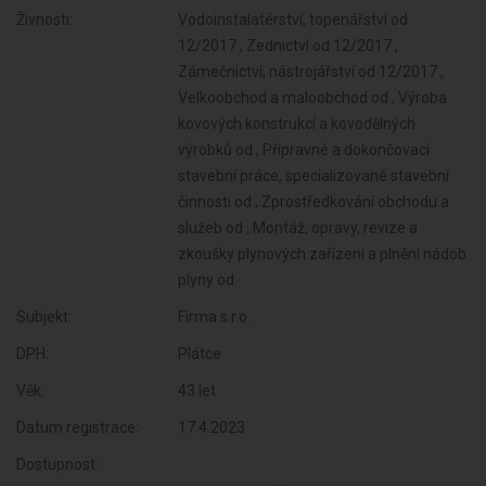
Živnosti:
Vodoinstalatérství, topenářství od
12/2017 , Zednictví od 12/2017 ,
Zámečnictví, nástrojářství od 12/2017 ,
Velkoobchod a maloobchod od , Výroba
kovových konstrukcí a kovodělných
výrobků od , Přípravné a dokončovací
stavební práce, specializované stavební
činnosti od , Zprostředkování obchodu a
služeb od , Montáž, opravy, revize a
zkoušky plynových zařízení a plnění nádob
plyny od
Subjekt:
Firma s.r.o.
DPH:
Plátce
Věk:
43 let
Datum registrace:
17.4.2023
Dostupnost: