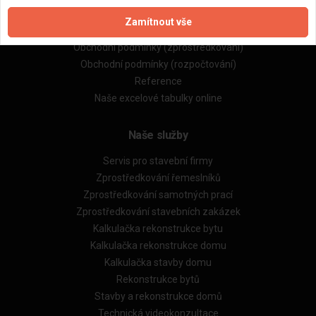
Zpracování a ochrana osobních údajů
Zamítnout vše
Zásady pro používání souborů cookie
Obchodní podmínky (zprostředkování)
Obchodní podmínky (rozpočtování)
Reference
Naše excelové tabulky online
Naše služby
Servis pro stavební firmy
Zprostředkování řemeslníků
Zprostředkování samotných prací
Zprostředkování stavebních zakázek
Kalkulačka rekonstrukce bytu
Kalkulačka rekonstrukce domu
Kalkulačka stavby domu
Rekonstrukce bytů
Stavby a rekonstrukce domů
Technická videokonzultace