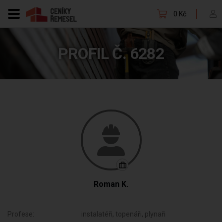
0 Kč
PROFIL Č. 6282
Roman K.
Profese:
instalatéři, topenáři, plynaři