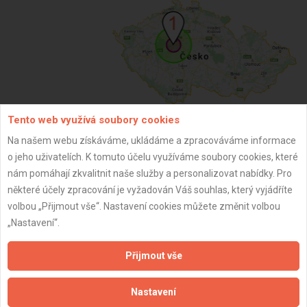
Tento web využívá soubory cookies
Na našem webu získáváme, ukládáme a zpracováváme informace
ZPĚT
o jeho uživatelích. K tomuto účelu využíváme soubory cookies, které
nám pomáhají zkvalitnit naše služby a personalizovat nabídky. Pro
některé účely zpracování je vyžadován Váš souhlas, který vyjádříte
Aktualizováno z portálu ARES dne 03.12.2025 11:00:01
volbou „Přijmout vše“. Nastavení cookies můžete změnit volbou
„Nastavení“.
Přijmout vše
Důležité informace
Nastavení
Naše firmy a řemeslníci