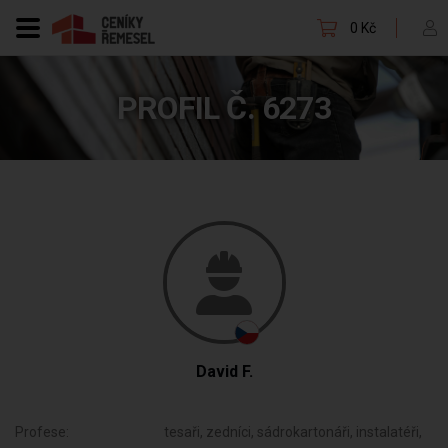
0 Kč
PROFIL Č. 6273
David F.
Profese:
tesaři, zedníci, sádrokartonáři, instalatéři,