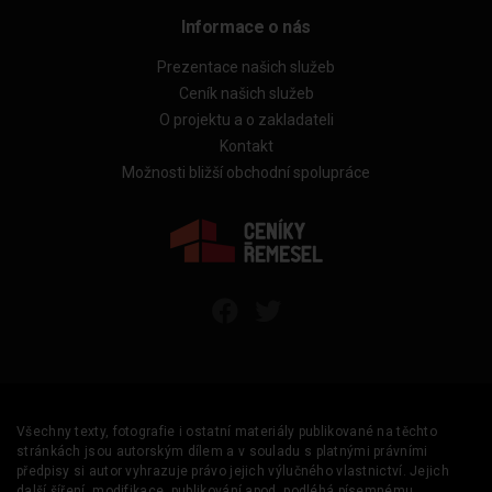
Informace o nás
Prezentace našich služeb
Ceník našich služeb
O projektu a o zakladateli
Kontakt
Možnosti bližší obchodní spolupráce
Všechny texty, fotografie i ostatní materiály publikované na těchto
stránkách jsou autorským dílem a v souladu s platnými právními
předpisy si autor vyhrazuje právo jejich výlučného vlastnictví. Jejich
další šíření, modifikace, publikování apod. podléhá písemnému