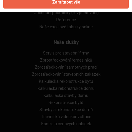
Zamítnout vše
Obchodní podmínky (zprostředkování)
Obchodní podmínky (rozpočtování)
Reference
Naše excelové tabulky online
Naše služby
Servis pro stavební firmy
Zprostředkování řemeslníků
Zprostředkování samotných prací
Zprostředkování stavebních zakázek
Kalkulačka rekonstrukce bytu
Kalkulačka rekonstrukce domu
Kalkulačka stavby domu
Rekonstrukce bytů
Stavby a rekonstrukce domů
Technická videokonzultace
Kontrola cenových nabídek