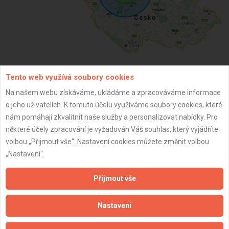
Tento web využívá soubory cookies
ZPĚT
Na našem webu získáváme, ukládáme a zpracováváme informace
o jeho uživatelích. K tomuto účelu využíváme soubory cookies, které
nám pomáhají zkvalitnit naše služby a personalizovat nabídky. Pro
Aktualizováno z portálu ARES dne 01.12.2025 01:45:02
některé účely zpracování je vyžadován Váš souhlas, který vyjádříte
volbou „Přijmout vše“. Nastavení cookies můžete změnit volbou
„Nastavení“.
Přijmout vše
Důležité informace
Naše firmy a řemeslníci
Nastavení
Zpracování a ochrana osobních údajů
Zásady pro používání souborů cookie