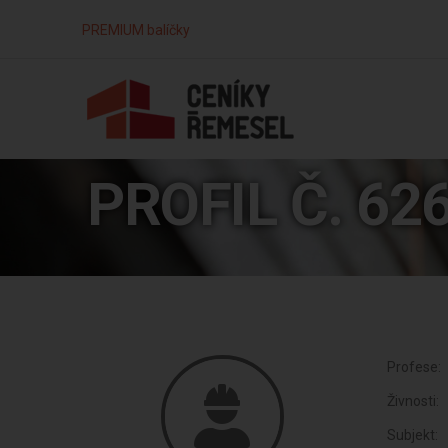
PREMIUM balíčky
PROFIL Č. 62
Profese:
Živnosti:
Subjekt: