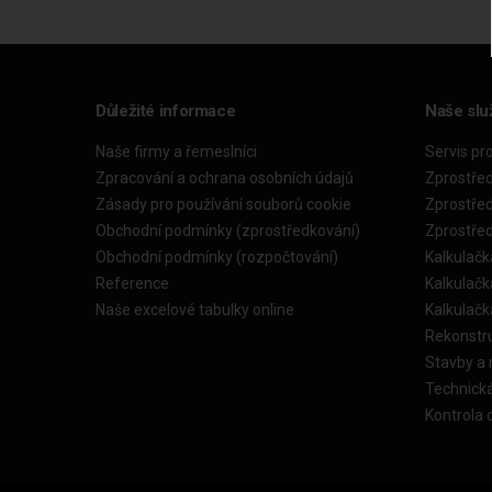
Důležité informace
Naše slu
Naše firmy a řemeslníci
Servis pr
Zpracování a ochrana osobních údajů
Zprostře
Zásady pro používání souborů cookie
Zprostře
Obchodní podmínky (zprostředkování)
Zprostře
Obchodní podmínky (rozpočtování)
Kalkulačk
Reference
Kalkulač
Naše excelové tabulky online
Kalkulač
Rekonstr
Stavby a
Technick
Kontrola 