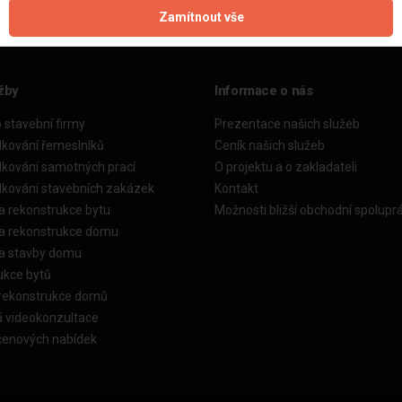
Zamítnout vše
žby
Informace o nás
o stavební firmy
Prezentace našich služeb
dkování řemeslníků
Ceník našich služeb
dkování samotných prací
O projektu a o zakladateli
dkování stavebních zakázek
Kontakt
a rekonstrukce bytu
Možnosti bližší obchodní spolupr
ka rekonstrukce domu
ka stavby domu
ukce bytů
 rekonstrukce domů
á videokonzultace
cenových nabídek