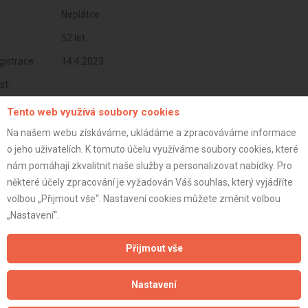
Neplátce
52 let
istrace:
14.4.2023
st:
Tento web využívá soubory cookies
Na našem webu získáváme, ukládáme a zpracováváme informace
o jeho uživatelích. K tomuto účelu využíváme soubory cookies, které
nám pomáhají zkvalitnit naše služby a personalizovat nabídky. Pro
některé účely zpracování je vyžadován Váš souhlas, který vyjádříte
volbou „Přijmout vše“. Nastavení cookies můžete změnit volbou
„Nastavení“.
Přijmout vše
Aktualizováno z portálu ARES dne 03.12.2024 11:00:09
Nastavení