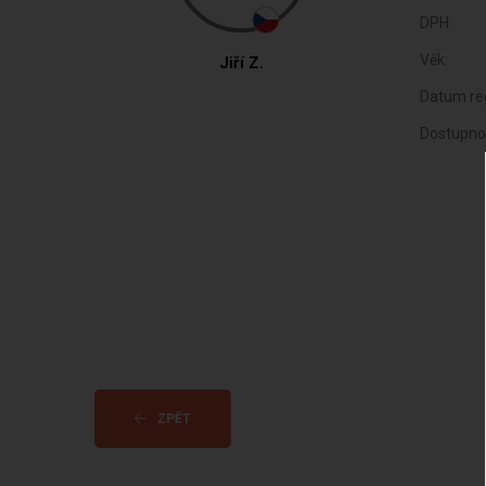
DPH:
Věk:
Jiří Z.
Datum reg
Dostupno
ZPĚT