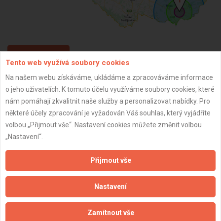
ZPĚT
Tento web využívá soubory cookies
Na našem webu získáváme, ukládáme a zpracováváme informace
o jeho uživatelích. K tomuto účelu využíváme soubory cookies, které
Aktualizováno z portálu ARES dne 03.12.2024 01:00:11
nám pomáhají zkvalitnit naše služby a personalizovat nabídky. Pro
některé účely zpracování je vyžadován Váš souhlas, který vyjádříte
volbou „Přijmout vše“. Nastavení cookies můžete změnit volbou
„Nastavení“.
Důležité informace
Přijmout vše
Naše firmy a řemeslníci
Zpracování a ochrana osobních údajů
Nastavení
Zásady pro používání souborů cookie
Obchodní podmínky (zprostředkování)
Zamítnout vše
Obchodní podmínky (rozpočtování)