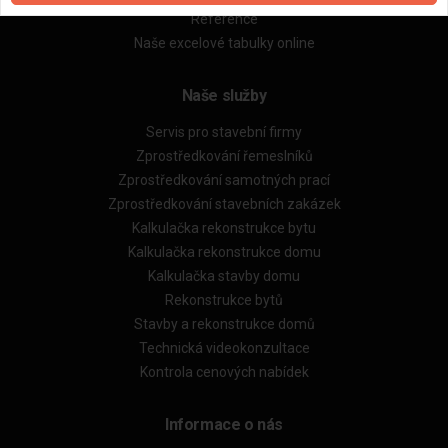
Reference
Naše excelové tabulky online
Naše služby
Servis pro stavební firmy
Zprostředkování řemeslníků
Zprostředkování samotných prací
Zprostředkování stavebních zakázek
Kalkulačka rekonstrukce bytu
Kalkulačka rekonstrukce domu
Kalkulačka stavby domu
Rekonstrukce bytů
Stavby a rekonstrukce domů
Technická videokonzultace
Kontrola cenových nabídek
Informace o nás