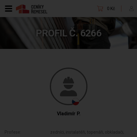
0 Kč
PROFIL Č. 6266
Vladimír P.
Profese:
zedníci, instalatéři, topenáři, obkladači,