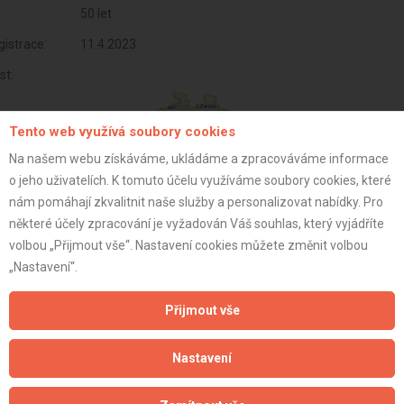
50 let
istrace:
11.4.2023
st:
Tento web využívá soubory cookies
Na našem webu získáváme, ukládáme a zpracováváme informace
o jeho uživatelích. K tomuto účelu využíváme soubory cookies, které
nám pomáhají zkvalitnit naše služby a personalizovat nabídky. Pro
některé účely zpracování je vyžadován Váš souhlas, který vyjádříte
volbou „Přijmout vše“. Nastavení cookies můžete změnit volbou
„Nastavení“.
Přijmout vše
Aktualizováno z portálu ARES dne 05.01.2024 00:15:06
Nastavení