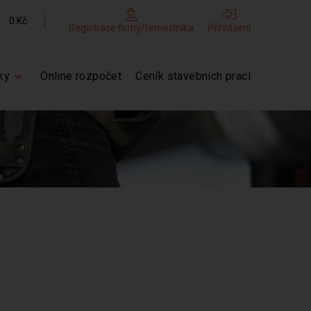
0 Kč
Registrace firmy/řemeslníka
Přihlášení
ky
Online rozpočet
Ceník stavebních prací