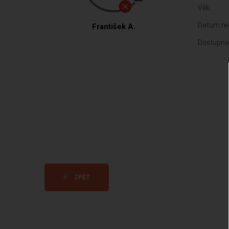
Věk:
Datum reg
František A.
Dostupno
ZPĚT