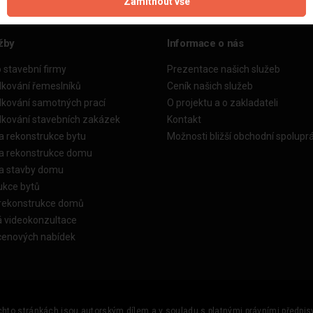
Zamítnout vše
žby
Informace o nás
o stavební firmy
Prezentace našich služeb
dkování řemeslníků
Ceník našich služeb
dkování samotných prací
O projektu a o zakladateli
dkování stavebních zakázek
Kontakt
a rekonstrukce bytu
Možnosti bližší obchodní spolupr
ka rekonstrukce domu
ka stavby domu
ukce bytů
 rekonstrukce domů
á videokonzultace
cenových nabídek
ěchto stránkách jsou autorským dílem a v souladu s platnými právními předpisy 