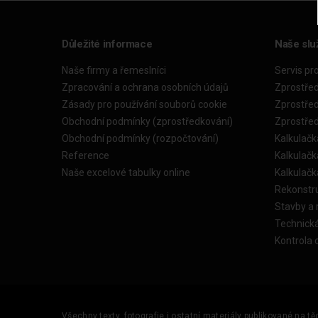
Důležité informace
Naše slu
Naše firmy a řemeslníci
Servis pr
Zpracování a ochrana osobních údajů
Zprostře
Zásady pro používání souborů cookie
Zprostře
Obchodní podmínky (zprostředkování)
Zprostře
Obchodní podmínky (rozpočtování)
Kalkulačk
Reference
Kalkulač
Naše excelové tabulky online
Kalkulač
Rekonstr
Stavby a
Technick
Kontrola 
Všechny texty, fotografie i ostatní materiály publikované na t