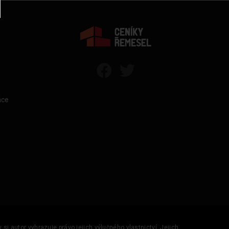
áce
si autor vyhrazuje právo jejich výlučného vlastnictví. Jejich