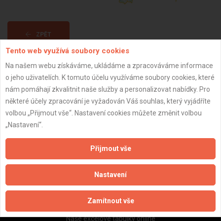
ZPĚT
Tento web využívá soubory cookies
Na našem webu získáváme, ukládáme a zpracováváme informace
Aktualizováno z portálu ARES dne 01.01.2024 17:30:10
o jeho uživatelích. K tomuto účelu využíváme soubory cookies, které
nám pomáhají zkvalitnit naše služby a personalizovat nabídky. Pro
některé účely zpracování je vyžadován Váš souhlas, který vyjádříte
volbou „Přijmout vše“. Nastavení cookies můžete změnit volbou
„Nastavení“.
Důležité informace
Naše firmy a řemeslníci
Přijmout vše
Zpracování a ochrana osobních údajů
Zásady pro používání souborů cookie
Nastavení
Obchodní podmínky (zprostředkování)
Obchodní podmínky (rozpočtování)
Zamítnout vše
Reference
Naše excelové tabulky online