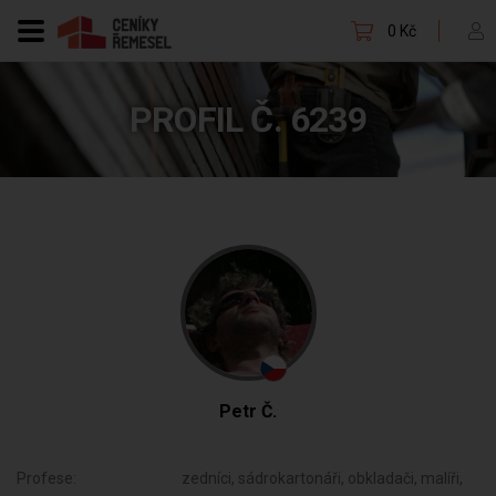
0 Kč
PROFIL Č. 6239
Petr Č.
Profese:
zedníci, sádrokartonáři, obkladači, malíři,