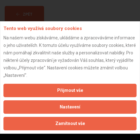
ZPĚT
Tento web využívá soubory cookies
Aktualizováno z portálu ARES dne 01.01.2024 15:30:12
Na našem webu získáváme, ukládáme a zpracováváme informace
o jeho uživatelích. K tomuto účelu využíváme soubory cookies, které
nám pomáhají zkvalitnit naše služby a personalizovat nabídky. Pro
některé účely zpracování je vyžadován Váš souhlas, který vyjádříte
volbou „Přijmout vše“. Nastavení cookies můžete změnit volbou
Důležité informace
„Nastavení“.
Naše firmy a řemeslníci
Přijmout vše
Zpracování a ochrana osobních údajů
Zásady pro používání souborů cookie
Nastavení
Obchodní podmínky (zprostředkování)
Obchodní podmínky (rozpočtování)
Zamítnout vše
Reference
Naše excelové tabulky online