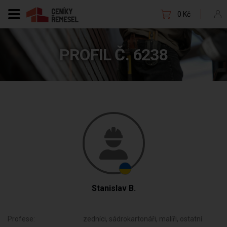
0 Kč
PROFIL Č. 6238
Stanislav B.
Profese:
zedníci, sádrokartonáři, malíři, ostatní