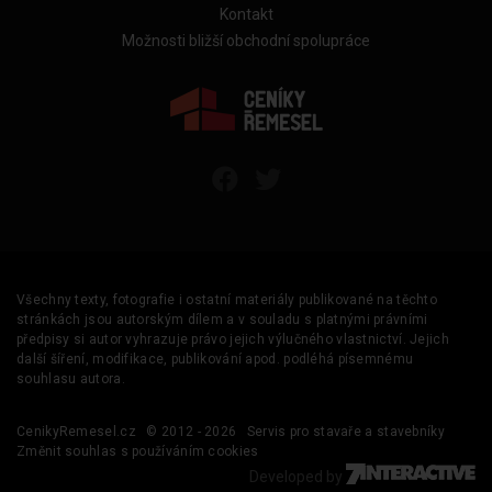
Kontakt
Možnosti bližší obchodní spolupráce
Všechny texty, fotografie i ostatní materiály publikované na těchto
stránkách jsou autorským dílem a v souladu s platnými právními
předpisy si autor vyhrazuje právo jejich výlučného vlastnictví. Jejich
další šíření, modifikace, publikování apod. podléhá písemnému
souhlasu autora.
CenikyRemesel.cz
© 2012 - 2026
Servis pro stavaře a stavebníky
Změnit souhlas s používáním cookies
Developed by