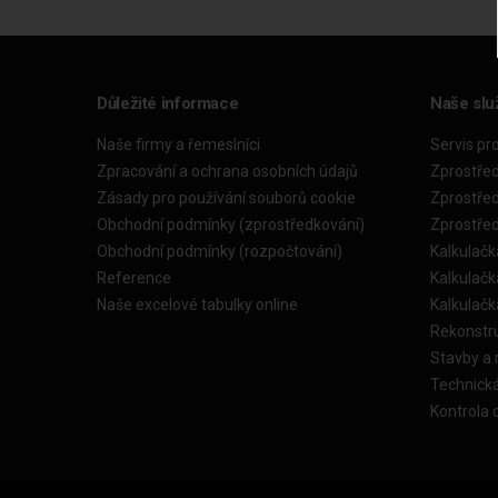
Důležité informace
Naše slu
Naše firmy a řemeslníci
Servis pr
Zpracování a ochrana osobních údajů
Zprostře
Zásady pro používání souborů cookie
Zprostře
Obchodní podmínky (zprostředkování)
Zprostře
Obchodní podmínky (rozpočtování)
Kalkulačk
Reference
Kalkulač
Naše excelové tabulky online
Kalkulač
Rekonstr
Stavby a
Technick
Kontrola 