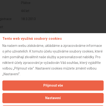
Plátce
44 let
istrace:
18.3.2013
st:
Tento web využívá soubory cookies
Na našem webu získáváme, ukládáme a zpracováváme informace
o jeho uživatelích. K tomuto účelu využíváme soubory cookies, které
nám pomáhají zkvalitnit naše služby a personalizovat nabídky. Pro
některé účely zpracování je vyžadován Váš souhlas, který vyjádříte
volbou „Přijmout vše“. Nastavení cookies můžete změnit volbou
„Nastavení“.
Přijmout vše
Aktualizováno z portálu ARES dne 30.12.2023 02:15:07
Nastavení