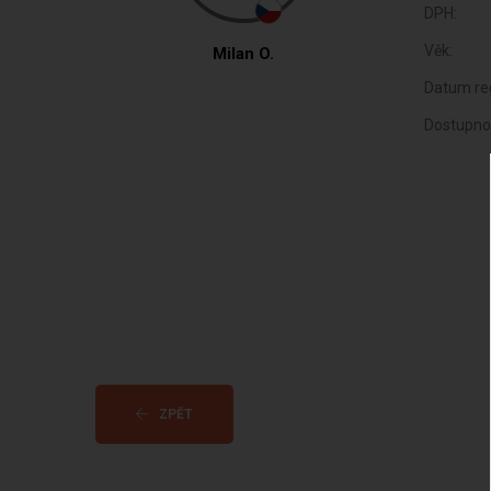
DPH:
Věk:
Milan O.
Datum reg
Dostupno
ZPĚT