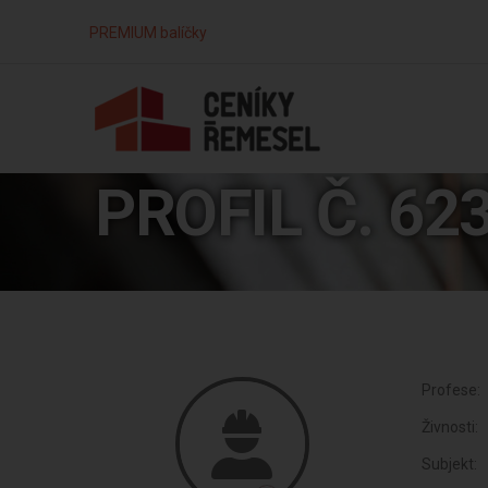
PREMIUM balíčky
PROFIL Č. 62
Profese:
Živnosti:
Subjekt: