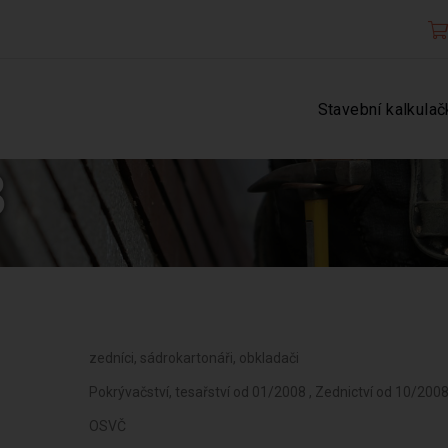
Stavební kalkulač
3
zedníci, sádrokartonáři, obkladači
Pokrývačství, tesařství od 01/2008 , Zednictví od 10/200
OSVČ