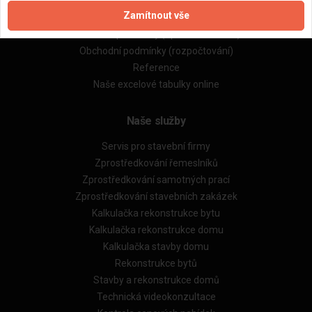
Zpracování a ochrana osobních údajů
Zamítnout vše
Zásady pro používání souborů cookie
Obchodní podmínky (zprostředkování)
Obchodní podmínky (rozpočtování)
Reference
Naše excelové tabulky online
Naše služby
Servis pro stavební firmy
Zprostředkování řemeslníků
Zprostředkování samotných prací
Zprostředkování stavebních zakázek
Kalkulačka rekonstrukce bytu
Kalkulačka rekonstrukce domu
Kalkulačka stavby domu
Rekonstrukce bytů
Stavby a rekonstrukce domů
Technická videokonzultace