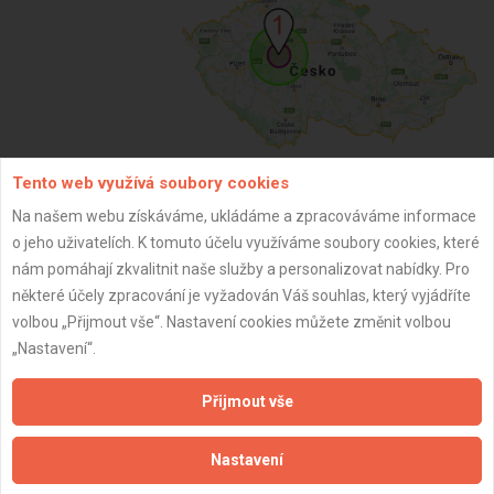
Tento web využívá soubory cookies
Na našem webu získáváme, ukládáme a zpracováváme informace
ZPĚT
o jeho uživatelích. K tomuto účelu využíváme soubory cookies, které
nám pomáhají zkvalitnit naše služby a personalizovat nabídky. Pro
některé účely zpracování je vyžadován Váš souhlas, který vyjádříte
Aktualizováno z portálu ARES dne 30.12.2023 12:15:10
volbou „Přijmout vše“. Nastavení cookies můžete změnit volbou
„Nastavení“.
Přijmout vše
Důležité informace
Nastavení
Naše firmy a řemeslníci