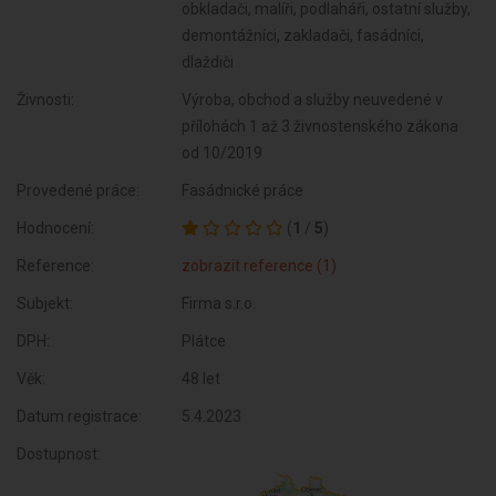
obkladači, malíři, podlaháři, ostatní služby,
demontážníci, zakladači, fasádníci,
dlaždiči
Živnosti:
Výroba, obchod a služby neuvedené v
přílohách 1 až 3 živnostenského zákona
od 10/2019
Provedené práce:
Fasádnické práce
Hodnocení:
(
1
/
5
)
Reference:
zobrazit reference (1)
Subjekt:
Firma s.r.o.
DPH:
Plátce
Věk:
48 let
Datum registrace:
5.4.2023
Dostupnost: