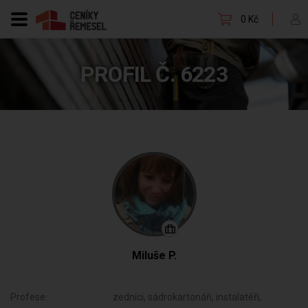
0 Kč
PROFIL Č. 6223
Miluše P.
Profese:
zedníci, sádrokartonáři, instalatéři,