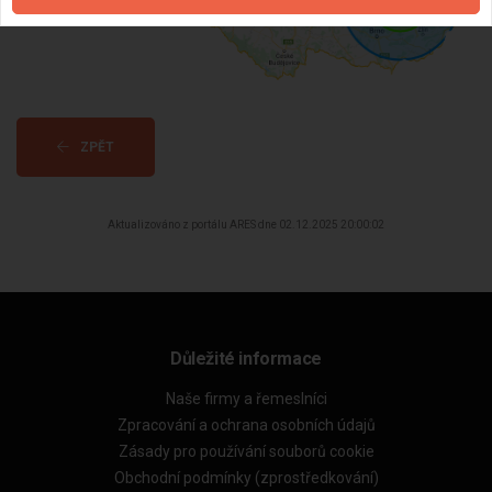
ZPĚT
Aktualizováno z portálu ARES dne 02.12.2025 20:00:02
Důležité informace
Naše firmy a řemeslníci
Zpracování a ochrana osobních údajů
Zásady pro používání souborů cookie
Obchodní podmínky (zprostředkování)