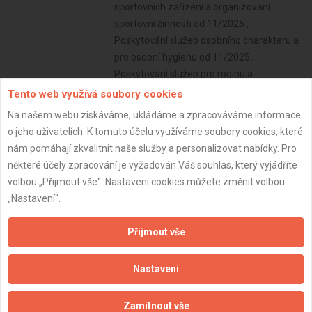
sportovních zařízení a organizování
sportovní činnosti od 11/2025 ,
Poskytování služeb osobního charakteru a
pro osobní hygienu od 11/2025 ,
Poskytování služeb pro rodinu a
domácnost od 11/2025 , Výroba, obchod a
Tento web využívá soubory cookies
služby jinde nezařazené od 11/2025 ,
Na našem webu získáváme, ukládáme a zpracováváme informace
Zprostředkování služeb od 05/2001
o jeho uživatelích. K tomuto účelu využíváme soubory cookies, které
Subjekt:
OSVČ
nám pomáhají zkvalitnit naše služby a personalizovat nabídky. Pro
některé účely zpracování je vyžadován Váš souhlas, který vyjádříte
DPH:
Plátce
volbou „Přijmout vše“. Nastavení cookies můžete změnit volbou
Věk:
47 let
„Nastavení“.
Datum registrace:
3.4.2023
Přijmout vše
Dostupnost:
Nastavení
Zamítnout vše