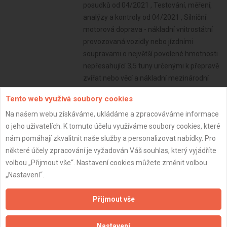
posudků od 04/2021 , Testování, měření,
analýzy a kontroly od 04/2021 , Silniční
motorová doprava - nákladní vnitrostátní
provozovaná vozidly nebo jízdními
soupravami o největší povolené hmotnosti
nepřesahující 3,5 tuny určenými k přepravě
zvířat nebo věcí a nákladní mezinárodní
provozovaná vozidly nebo jízdními
Tento web využívá soubory cookies
soupravami o největší povolené hmotnosti
Na našem webu získáváme, ukládáme a zpracováváme informace
nepřesahující 2,5 tuny určenými k přepravě
o jeho uživatelích. K tomuto účelu využíváme soubory cookies, které
zvířat nebo věcí, - osobní provozovaná
nám pomáhají zkvalitnit naše služby a personalizovat nabídky. Pro
vozidly určenými pro přepravu nejvýše 9
některé účely zpracování je vyžadován Váš souhlas, který vyjádříte
osob včetně řidiče od 03/2019
volbou „Přijmout vše“. Nastavení cookies můžete změnit volbou
Subjekt:
OSVČ
„Nastavení“.
DPH:
Plátce
Přijmout vše
Věk:
37 let
Datum registrace:
2.4.2023
Nastavení