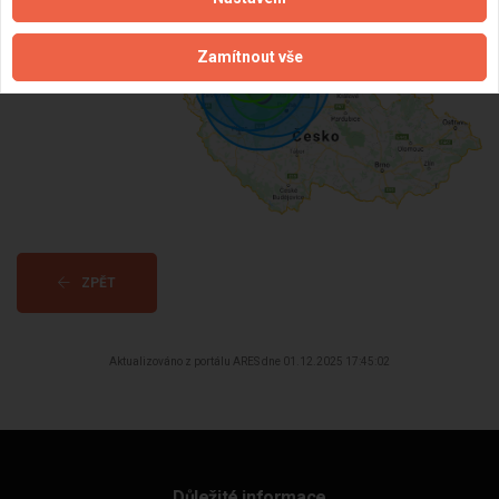
Dostupnost:
Zamítnout vše
ZPĚT
Aktualizováno z portálu ARES dne 01.12.2025 17:45:02
Důležité informace