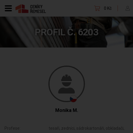
0 Kč
PROFIL Č. 6203
Monika M.
Profese:
tesaři, zedníci, sádrokartonáři, obkladači,