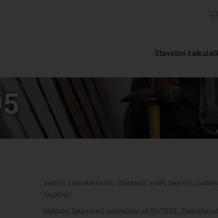
Stavební kalkulač
95
zedníci, sádrokartonáři, obkladači, malíři, lakýrníci, podlah
fasádníci
Malířství, lakýrnictví, natěračství od 06/2020 , Zednictv