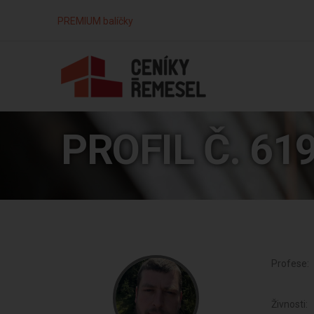
PREMIUM balíčky
PROFIL Č. 61
Profese:
Živnosti: