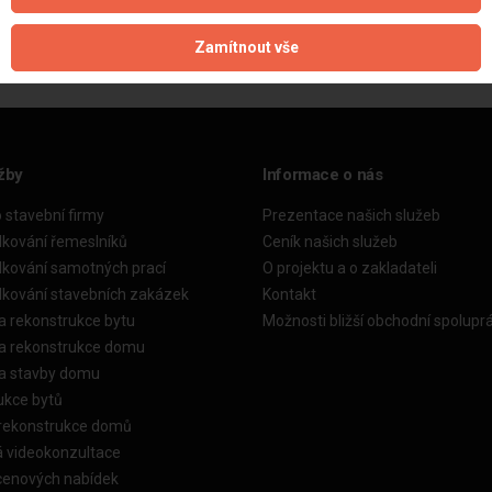
Zamítnout vše
žby
Informace o nás
o stavební firmy
Prezentace našich služeb
dkování řemeslníků
Ceník našich služeb
dkování samotných prací
O projektu a o zakladateli
dkování stavebních zakázek
Kontakt
a rekonstrukce bytu
Možnosti bližší obchodní spolupr
ka rekonstrukce domu
ka stavby domu
ukce bytů
 rekonstrukce domů
á videokonzultace
cenových nabídek