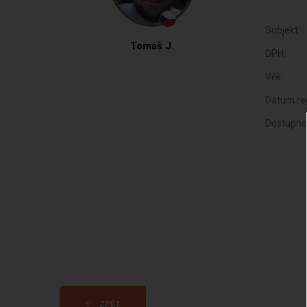
Subjekt:
Tomáš J.
DPH:
Věk:
Datum reg
Dostupno
ZPĚT