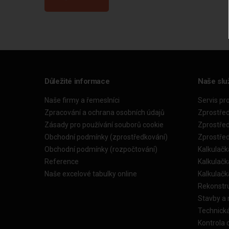
Důležité informace
Naše slu
Naše firmy a řemeslníci
Servis pr
Zpracování a ochrana osobních údajů
Zprostře
Zásady pro používání souborů cookie
Zprostře
Obchodní podmínky (zprostředkování)
Zprostře
Obchodní podmínky (rozpočtování)
Kalkulačk
Reference
Kalkulač
Naše excelové tabulky online
Kalkulač
Rekonstr
Stavby a
Technick
Kontrola 