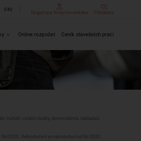
0 Kč
Registrace firmy/řemeslníka
Přihlášení
ky
Online rozpočet
Ceník stavebních prací
áři, truhláři, ostatní služby, demontážníci, zakladači,
í od 06/2020 , Velkoobchod a maloobchod od 06/2020 ,