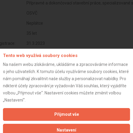
Přípravné a dokončovací stavební práce, specializované 
OSVČ
Neplátce
35 let
istrace:
31.3.2023
st:
Tento web využívá soubory cookies
Na našem webu získáváme, ukládáme a zpracováváme informace
o jeho uživatelích. K tomuto účelu využíváme soubory cookies, které
nám pomáhají zkvalitnit naše služby a personalizovat nabídky. Pro
některé účely zpracování je vyžadován Váš souhlas, který vyjádříte
volbou „Přijmout vše“. Nastavení cookies můžete změnit volbou
„Nastavení“.
Přijmout vše
Nastavení
Aktualizováno z portálu ARES dne 30.12.2024 21:30:06