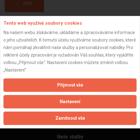
ZPĚT
Tento web využívá soubory cookies
Aktualizováno z portálu ARES dne 05.01.2024 00:30:08
Na našem webu získáváme, ukládáme a zpracováváme informace
o jeho uživatelích. K tomuto účelu využíváme soubory cookies, které
nám pomáhají zkvalitnit naše služby a personalizovat nabídky. Pro
některé účely zpracování je vyžadován Váš souhlas, který vyjádříte
volbou „Přijmout vše“. Nastavení cookies můžete změnit volbou
Důležité informace
„Nastavení“.
Naše firmy a řemeslníci
Zpracování a ochrana osobních údajů
Přijmout vše
Zásady pro používání souborů cookie
Obchodní podmínky (zprostředkování)
Nastavení
Obchodní podmínky (rozpočtování)
Reference
Zamítnout vše
Naše excelové tabulky online
Naše služby