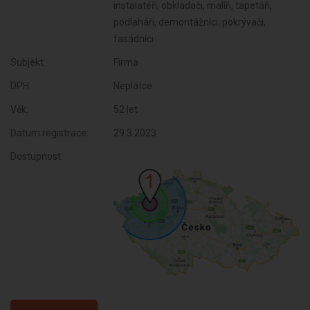
instalatéři, obkladači, malíři, tapetáři,
podlaháři, demontážníci, pokrývači,
fasádníci
Subjekt:
Firma
DPH:
Neplátce
Věk:
52 let
Datum registrace:
29.3.2023
Dostupnost: