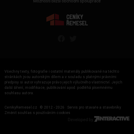
Možnosti bližší obchodní spolupráce
Všechny texty, fotografie i ostatní materiály publikované na těchto
stránkách jsou autorským dílem a v souladu s platnými právními
předpisy si autor vyhrazuje právo jejich výlučného vlastnictví. Jejich
další šíření, modifikace, publikování apod. podléhá písemnému
souhlasu autora.
CenikyRemesel.cz
© 2012 - 2026
Servis pro stavaře a stavebníky
Změnit souhlas s používáním cookies
Developed by