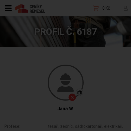
0 Kč
PROFIL Č. 6187
Jana W.
Profese:
tesaři, zedníci, sádrokartonáři, elektrikáři,