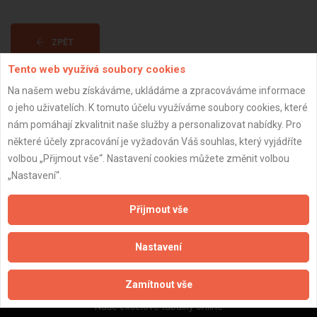
ZPĚT
Tento web využívá soubory cookies
Na našem webu získáváme, ukládáme a zpracováváme informace
Aktualizováno z portálu ARES dne 30.12.2023 20:30:09
o jeho uživatelích. K tomuto účelu využíváme soubory cookies, které
nám pomáhají zkvalitnit naše služby a personalizovat nabídky. Pro
některé účely zpracování je vyžadován Váš souhlas, který vyjádříte
volbou „Přijmout vše“. Nastavení cookies můžete změnit volbou
„Nastavení“.
Důležité informace
Naše firmy a řemeslníci
Přijmout vše
Zpracování a ochrana osobních údajů
Zásady pro používání souborů cookie
Nastavení
Obchodní podmínky (zprostředkování)
Obchodní podmínky (rozpočtování)
Zamítnout vše
Reference
Naše excelové tabulky online