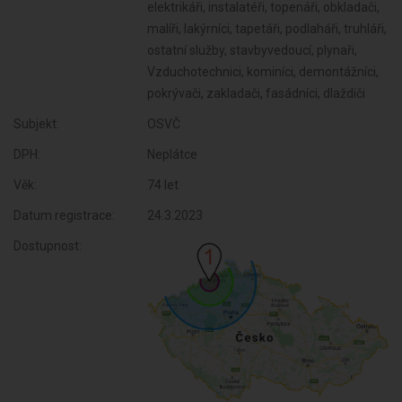
elektrikáři, instalatéři, topenáři, obkladači,
malíři, lakýrníci, tapetáři, podlaháři, truhláři,
ostatní služby, stavbyvedoucí, plynaři,
Vzduchotechnici, kominíci, demontážníci,
pokrývači, zakladači, fasádníci, dlaždiči
Subjekt:
OSVČ
DPH:
Neplátce
Věk:
74 let
Datum registrace:
24.3.2023
Dostupnost: