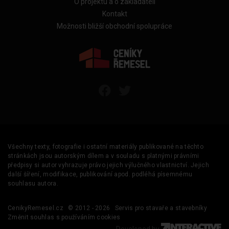
O projektu a o zakladateli
Kontakt
Možnosti bližší obchodní spolupráce
Všechny texty, fotografie i ostatní materiály publikované na těchto
stránkách jsou autorským dílem a v souladu s platnými právními
předpisy si autor vyhrazuje právo jejich výlučného vlastnictví. Jejich
další šíření, modifikace, publikování apod. podléhá písemnému
souhlasu autora.
CenikyRemesel.cz
© 2012 - 2026
Servis pro stavaře a stavebníky
Změnit souhlas s používáním cookies