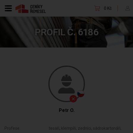
0 Kč
PROFIL Č. 6186
Petr O.
Profese:
tesaři, klempíři, zedníci, sádrokartonáři,