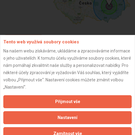
Tento web využívá soubory cookies
ZPĚT
Na našem webu získáváme, ukládáme a zpracováváme informace
o jeho uživatelích. K tomuto účelu využíváme soubory cookies, které
Aktualizováno z portálu ARES dne 31.12.2024 06:00:09
nám pomáhají zkvalitnit naše služby a personalizovat nabídky. Pro
některé účely zpracování je vyžadován Váš souhlas, který vyjádříte
volbou „Přijmout vše“. Nastavení cookies můžete změnit volbou
„Nastavení“.
Důležité informace
Přijmout vše
Naše firmy a řemeslníci
Nastavení
Zpracování a ochrana osobních údajů
Zásady pro používání souborů cookie
Zamítnout vše
Obchodní podmínky (zprostředkování)