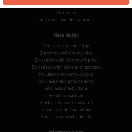
Obchodní podmínky (rozpočtování)
Reference
Naše excelové tabulky online
Naše služby
Servis pro stavební firmy
Zprostředkování řemeslníků
Zprostředkování samotných prací
Zprostředkování stavebních zakázek
Kalkulačka rekonstrukce bytu
Kalkulačka rekonstrukce domu
Kalkulačka stavby domu
Rekonstrukce bytů
Stavby a rekonstrukce domů
Technická videokonzultace
Kontrola cenových nabídek