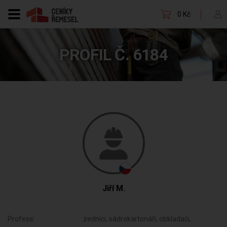
0 Kč
PROFIL Č. 6184
Jiří M.
Profese:
zedníci, sádrokartonáři, obkladači,