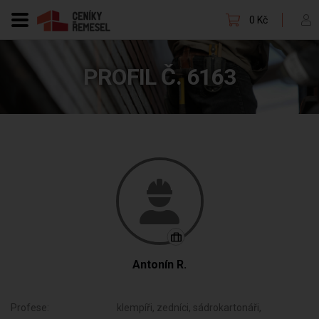
0 Kč
PROFIL Č. 6163
Antonín R.
Profese:
klempíři, zedníci, sádrokartonáři,