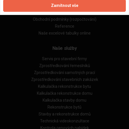
Zamítnout vše
Zásady pro používání souborů cookie
Obchodní podmínky (zprostředkování)
Obchodní podmínky (rozpočtování)
Reference
Naše excelové tabulky online
Naše služby
Servis pro stavební firmy
Zprostředkování řemeslníků
Zprostředkování samotných prací
Zprostředkování stavebních zakázek
Kalkulačka rekonstrukce bytu
Kalkulačka rekonstrukce domu
Kalkulačka stavby domu
Rekonstrukce bytů
Stavby a rekonstrukce domů
Technická videokonzultace
Kontrola cenových nabídek