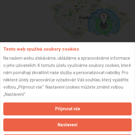
Tento web využívá soubory cookies
ZPĚT
Na našem webu získáváme, ukládáme a zpracováváme informace
o jeho uživatelích. K tomuto účelu využíváme soubory cookies, které
nám pomáhají zkvalitnit naše služby a personalizovat nabídky. Pro
Aktualizováno z portálu ARES dne 30.12.2023 06:15:09
některé účely zpracování je vyžadován Váš souhlas, který vyjádříte
volbou „Přijmout vše“. Nastavení cookies můžete změnit volbou
„Nastavení“.
Přijmout vše
Důležité informace
Nastavení
Naše firmy a řemeslníci
Zpracování a ochrana osobních údajů