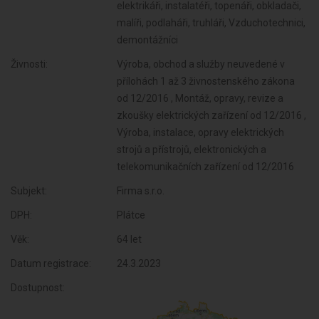
elektrikáři, instalatéři, topenáři, obkladači,
malíři, podlaháři, truhláři, Vzduchotechnici,
demontážníci
Živnosti:
Výroba, obchod a služby neuvedené v
přílohách 1 až 3 živnostenského zákona
od 12/2016 , Montáž, opravy, revize a
zkoušky elektrických zařízení od 12/2016 ,
Výroba, instalace, opravy elektrických
strojů a přístrojů, elektronických a
telekomunikačních zařízení od 12/2016
Subjekt:
Firma s.r.o.
DPH:
Plátce
Věk:
64 let
Datum registrace:
24.3.2023
Dostupnost: