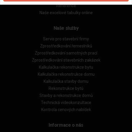
Reference
Naše excelové tabulky online
Naše služby
Servis pro stavební firmy
Zprostředkování řemeslníků
Zprostředkování samotných prací
Zprostředkování stavebních zakázek
Kalkulačka rekonstrukce bytu
Kalkulačka rekonstrukce domu
Kalkulačka stavby domu
Rekonstrukce bytů
Stavby a rekonstrukce domů
Technická videokonzultace
Kontrola cenových nabídek
Informace o nás