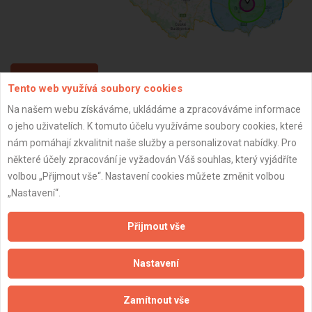
ZPĚT
Tento web využívá soubory cookies
Na našem webu získáváme, ukládáme a zpracováváme informace
o jeho uživatelích. K tomuto účelu využíváme soubory cookies, které
Aktualizováno z portálu ARES dne 03.12.2025 20:15:02
nám pomáhají zkvalitnit naše služby a personalizovat nabídky. Pro
některé účely zpracování je vyžadován Váš souhlas, který vyjádříte
volbou „Přijmout vše“. Nastavení cookies můžete změnit volbou
„Nastavení“.
Důležité informace
Přijmout vše
Naše firmy a řemeslníci
Zpracování a ochrana osobních údajů
Nastavení
Zásady pro používání souborů cookie
Obchodní podmínky (zprostředkování)
Zamítnout vše
Obchodní podmínky (rozpočtování)