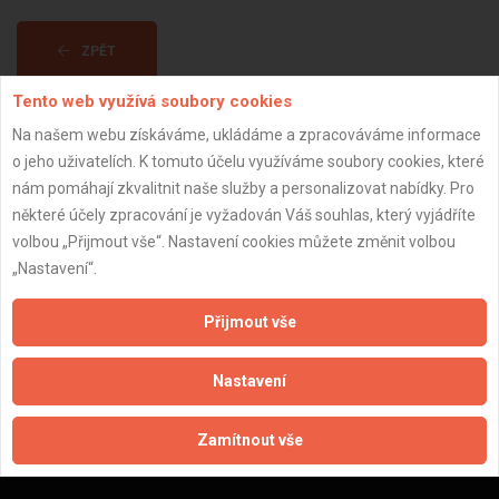
ZPĚT
Tento web využívá soubory cookies
Aktualizováno z portálu ARES dne 02.12.2025 19:30:02
Na našem webu získáváme, ukládáme a zpracováváme informace
o jeho uživatelích. K tomuto účelu využíváme soubory cookies, které
nám pomáhají zkvalitnit naše služby a personalizovat nabídky. Pro
některé účely zpracování je vyžadován Váš souhlas, který vyjádříte
volbou „Přijmout vše“. Nastavení cookies můžete změnit volbou
Důležité informace
„Nastavení“.
Naše firmy a řemeslníci
Přijmout vše
Zpracování a ochrana osobních údajů
Zásady pro používání souborů cookie
Nastavení
Obchodní podmínky (zprostředkování)
Obchodní podmínky (rozpočtování)
Zamítnout vše
Reference
Naše excelové tabulky online