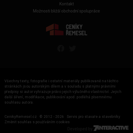
Kontakt
Možnosti bližší obchodní spolupráce
Všechny texty, fotografie i ostatní materiály publikované na těchto
stránkách jsou autorským dílem a v souladu s platnými právními
předpisy si autor vyhrazuje právo jejich výlučného vlastnictví. Jejich
další šíření, modifikace, publikování apod. podléhá písemnému
souhlasu autora.
CenikyRemesel.cz
© 2012 - 2026
Servis pro stavaře a stavebníky
Změnit souhlas s používáním cookies
Developed by