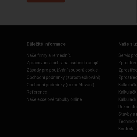
Důležité informace
Naše slu
Naše firmy a řemeslníci
Servis pr
Zpracování a ochrana osobních údajů
Zprostře
Zásady pro používání souborů cookie
Zprostře
Obchodní podmínky (zprostředkování)
Zprostře
Obchodní podmínky (rozpočtování)
Kalkulačk
Reference
Kalkulač
Naše excelové tabulky online
Kalkulač
Rekonstr
Stavby a
Technick
Kontrola 