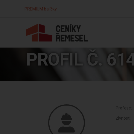
PREMIUM balíčky
PROFIL Č. 61
Profese:
Živnosti: