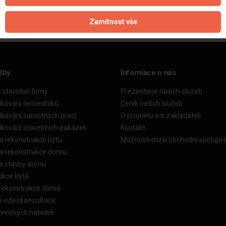
Zamítnout vše
žby
Informace o nás
o stavební firmy
Prezentace našich služeb
dkování řemeslníků
Ceník našich služeb
dkování samotných prací
O projektu a o zakladateli
dkování stavebních zakázek
Kontakt
a rekonstrukce bytu
Možnosti bližší obchodní spolupr
ka rekonstrukce domu
ka stavby domu
ukce bytů
 rekonstrukce domů
á videokonzultace
cenových nabídek