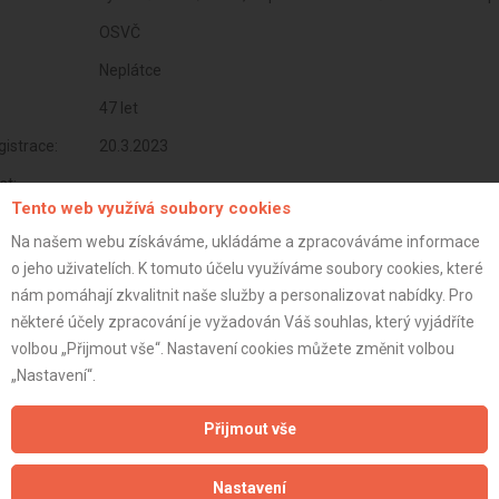
OSVČ
Neplátce
47 let
istrace:
20.3.2023
st:
Tento web využívá soubory cookies
Na našem webu získáváme, ukládáme a zpracováváme informace
o jeho uživatelích. K tomuto účelu využíváme soubory cookies, které
nám pomáhají zkvalitnit naše služby a personalizovat nabídky. Pro
některé účely zpracování je vyžadován Váš souhlas, který vyjádříte
volbou „Přijmout vše“. Nastavení cookies můžete změnit volbou
„Nastavení“.
Přijmout vše
Aktualizováno z portálu ARES dne 01.12.2025 22:02:07
Nastavení