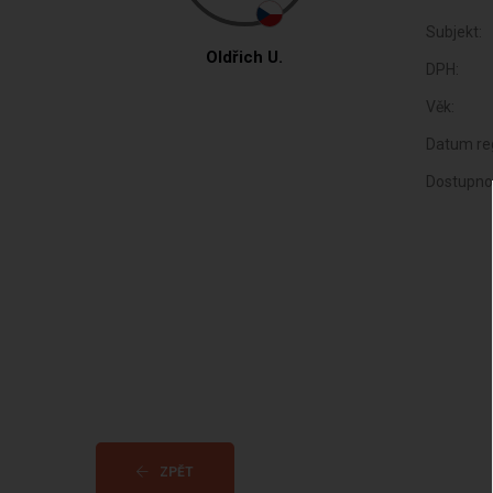
Subjekt:
Oldřich U.
DPH:
Věk:
Datum reg
Dostupno
ZPĚT