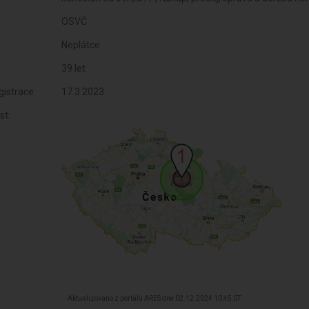
OSVČ
Neplátce
39 let
istrace:
17.3.2023
st:
Aktualizováno z portálu ARES dne 02.12.2024 10:45:07