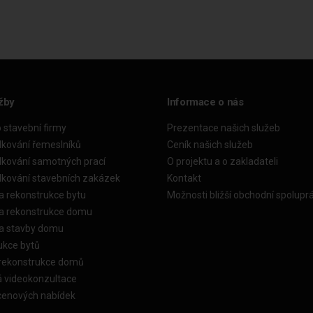
žby
Informace o nás
o stavební firmy
Prezentace našich služeb
dkování řemeslníků
Ceník našich služeb
dkování samotných prací
O projektu a o zakladateli
dkování stavebních zakázek
Kontakt
a rekonstrukce bytu
Možnosti bližší obchodní spolupr
ka rekonstrukce domu
ka stavby domu
ukce bytů
 rekonstrukce domů
á videokonzultace
cenových nabídek