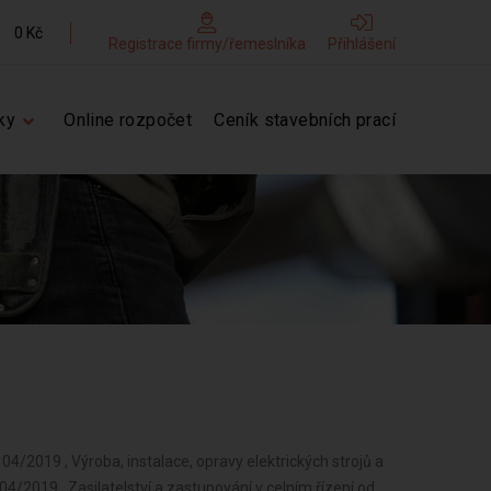
0 Kč
Registrace firmy/řemeslníka
Přihlášení
ky
Online rozpočet
Ceník stavebních prací
st, předmětů kulturní povahy, výrobků jemné mechaniky, optických přístrojů a měřidel od 09/2017 , Chov zvířat a jejich výcvik (s výjimkou živočišné výroby) od 09/2017 , Poskytování služeb osobního charakteru a pro osobní hygienu od 09/2017 , Úprava nerostů, dobývání rašeliny a bahna od 09/2017 , Výroba, obchod a služby jinde nezařazené od 09/2017 , Výroba potravinářských a škrobárenských výrobků od 09/2017 , Výroba krmiv, krmných směsí, doplňkových látek a premixů od 09/2017 , Pěstitelské pálení od 09/2017 , Výroba a opravy obuvi, brašnářského a sedlářského zboží od 09/2017 , Zpracování dřeva, výroba dřevěných, korkových, proutěných a slaměných výrobků od 09/2017 , Výroba vlákniny, papíru a lepenky a zboží z těchto materiálů od 09/2017 , Vydavatelské činnosti, polygrafická výroba, knihařské a kopírovací práce od 09/2017 , Výroba, rozmnožování, distribuce, prodej, pronájem zvukových a zvukově-obrazových záznamů a výroba nenahraných nosičů údajů a záznamů od 09/2017 , Výroba koksu, surového dehtu a jiných pevných paliv od 09/2017 , Výroba chemických látek a chemických směsí nebo předmětů a kosmetických přípravků od 09/2017 , Výroba hnojiv od 09/2017 , Výroba plastových a pryžových výrobků od 09/2017 , Výroba stavebních hmot, porcelánových, keramických a sádrových výrobků od 09/2017 , Výroba brusiv a ostatních minerálních nekovových výrobků od 09/2017 , Broušení technického a šperkového kamene od 09/2017 , Výroba a hutní zpracování železa, drahých a neželezných kovů a jejich slitin od 09/2017 , Výroba kovových konstrukcí a kovodělných výrobků od 09/2017 , Umělecko-řemeslné zpracování kovů od 09/2017 , Povrchové úpravy a svařování kovů a dalších materiálů od 09/2017 , Výroba měřicích, zkušebních, navigačních, optických a fotografických přístrojů a zařízení od 09/2017 , Výroba elektronických součástek, elektrických zařízení a výroba a opravy elektrických strojů, přístrojů a elektronických zařízení pracujících na malém napětí od 09/2017 , Výroba neelektrických zařízení pro domácnost