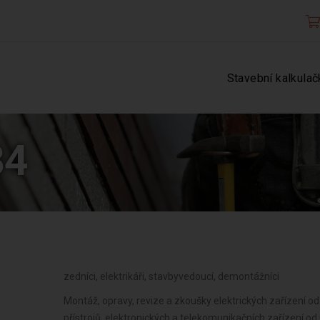
Stavební kalkulač
34
zedníci, elektrikáři, stavbyvedoucí, demontážníci
Montáž, opravy, revize a zkoušky elektrických zařízení od 04/2019 , Výroba, instalace, opravy elektrických strojů a přístrojů, elektronických a telekomunikačních zařízení od 04/2019 , Zasilatelství a zastupování v celním řízení od 09/2017 , Ubytovací služby od 09/2017 , Poskytování software, poradenství v oblasti informačních technologií, zpracování dat, hostingové a související činnosti a webové portály od 09/2017 , Poradenská a konzultační činnost, zpracování odborných studií a posudků od 09/2017 , Pronájem a půjčování věcí movitých od 09/2017 , Projektování pozemkových úprav od 09/2017 , Příprava a vypracování technických návrhů, grafické a kresličské práce od 09/2017 , Projektování elektrických zařízení od 09/2017 , Testování, měření, analýzy a kontroly od 09/2017 , Reklamní činnost, marketing, mediální zastoupení od 09/2017 , Návrhářská, designérská, aranžérská činnost a modeling od 09/2017 , Fotografické služby od 09/2017 , Služby v oblasti administrativní správy a služby organizačně hospodářské povahy od 09/2017 , Překladatelská a tlumočnická činnost od 09/2017 , Provozování cestovní agentury a průvodcovská činnost v oblasti cestovního ruchu od 09/2017 , Mimoškolní výchova a vzdělávání, pořádání kurzů, školení, včetně lektorské činnosti od 09/2017 , Provozování kulturních, kulturně-vzdělávacích a zábavních zařízení, pořádání kulturních produkcí, zábav, výstav, veletrhů, přehlídek, prodejních a obdobných akcí od 09/2017 , Poskytování služeb pro zemědělství, zahradnictví, rybníkářství, lesnictví a myslivost od 09/2017 , Provozování tělovýchovných a sportovních zařízení a organizování sportovní činnosti od 09/2017 , Diagnostická, zkušební a poradenská činnost v ochraně rostlin a ošetřování rostlin, rostlinných produktů, objektů a půdy proti škodlivým organismům přípravky na ochranu rostlin nebo biocidními přípravky od 09/2017 , Praní pro domácnost, žehlení, opravy a údržba oděvů, bytového textilu a osobního zboží od 09/2017 , Nakládání s reprodukčním materiálem lesních dřevin od 09/2017 , Opravy a údržba potřeb pro domácno