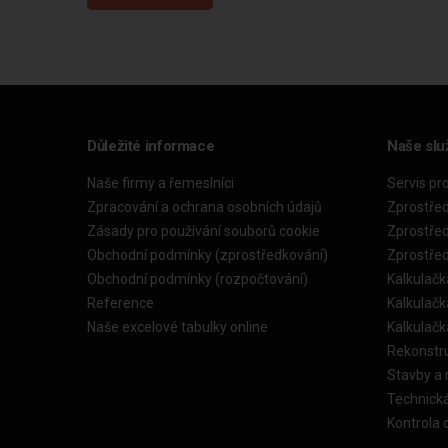
Důležité informace
Naše slu
Naše firmy a řemeslníci
Servis pr
Zpracování a ochrana osobních údajů
Zprostře
Zásady pro používání souborů cookie
Zprostře
Obchodní podmínky (zprostředkování)
Zprostře
Obchodní podmínky (rozpočtování)
Kalkulačk
Reference
Kalkulač
Naše excelové tabulky online
Kalkulač
Rekonstr
Stavby a
Technick
Kontrola 