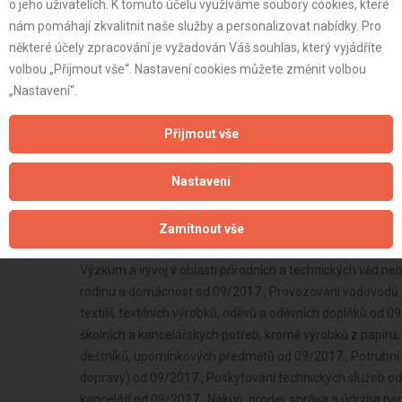
o jeho uživatelích. K tomuto účelu využíváme soubory cookies, které
nám pomáhají zkvalitnit naše služby a personalizovat nabídky. Pro
některé účely zpracování je vyžadován Váš souhlas, který vyjádříte
volbou „Přijmout vše“. Nastavení cookies můžete změnit volbou
„Nastavení“.
Přijmout vše
Nastavení
Zamítnout vše