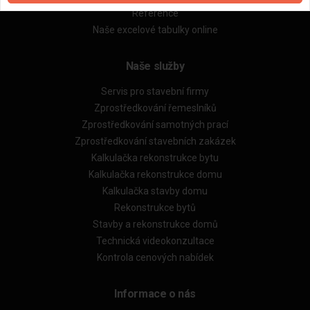
Reference
Naše excelové tabulky online
Naše služby
Servis pro stavební firmy
Zprostředkování řemeslníků
Zprostředkování samotných prací
Zprostředkování stavebních zakázek
Kalkulačka rekonstrukce bytu
Kalkulačka rekonstrukce domu
Kalkulačka stavby domu
Rekonstrukce bytů
Stavby a rekonstrukce domů
Technická videokonzultace
Kontrola cenových nabídek
Informace o nás