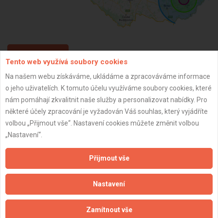
ZPĚT
Tento web využívá soubory cookies
Na našem webu získáváme, ukládáme a zpracováváme informace
o jeho uživatelích. K tomuto účelu využíváme soubory cookies, které
Aktualizováno z portálu ARES dne 29.12.2023 07:15:06
nám pomáhají zkvalitnit naše služby a personalizovat nabídky. Pro
některé účely zpracování je vyžadován Váš souhlas, který vyjádříte
volbou „Přijmout vše“. Nastavení cookies můžete změnit volbou
„Nastavení“.
Důležité informace
Přijmout vše
Naše firmy a řemeslníci
Zpracování a ochrana osobních údajů
Nastavení
Zásady pro používání souborů cookie
Obchodní podmínky (zprostředkování)
Zamítnout vše
Obchodní podmínky (rozpočtování)