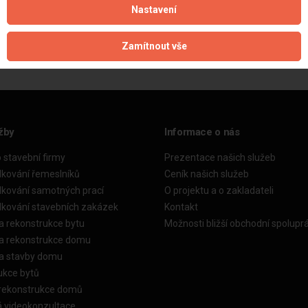
Nastavení
Aktualizováno z portálu ARES dne 01.12.2024 09:45:06
Zamítnout vše
žby
Informace o nás
o stavební firmy
Prezentace našich služeb
dkování řemeslníků
Ceník našich služeb
dkování samotných prací
O projektu a o zakladateli
dkování stavebních zakázek
Kontakt
a rekonstrukce bytu
Možnosti bližší obchodní spolupr
ka rekonstrukce domu
ka stavby domu
ukce bytů
 rekonstrukce domů
á videokonzultace