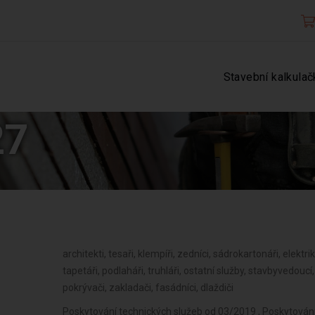
Stavební kalkulač
27
architekti, tesaři, klempíři, zedníci, sádrokartonáři, elektriká
tapetáři, podlaháři, truhláři, ostatní služby, stavbyvedouc
pokrývači, zakladači, fasádníci, dlaždiči
Poskytování technických služeb od 03/2019 , Poskytování 