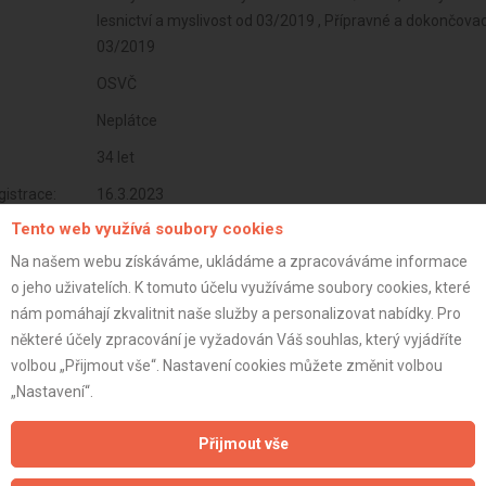
lesnictví a myslivost od 03/2019 , Přípravné a dokončovac
03/2019
OSVČ
Neplátce
34 let
istrace:
16.3.2023
Tento web využívá soubory cookies
st:
Na našem webu získáváme, ukládáme a zpracováváme informace
o jeho uživatelích. K tomuto účelu využíváme soubory cookies, které
nám pomáhají zkvalitnit naše služby a personalizovat nabídky. Pro
některé účely zpracování je vyžadován Váš souhlas, který vyjádříte
volbou „Přijmout vše“. Nastavení cookies můžete změnit volbou
„Nastavení“.
Přijmout vše