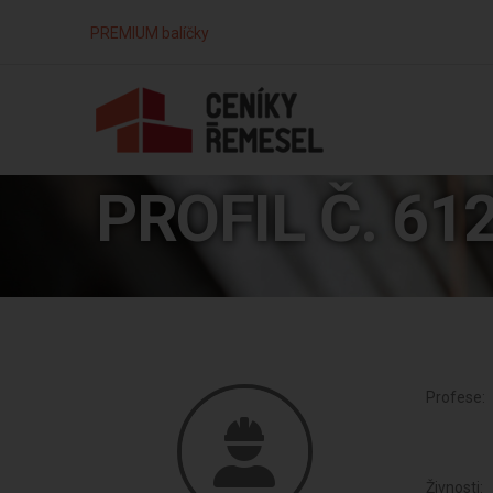
PREMIUM balíčky
PROFIL Č. 61
Profese:
Živnosti: