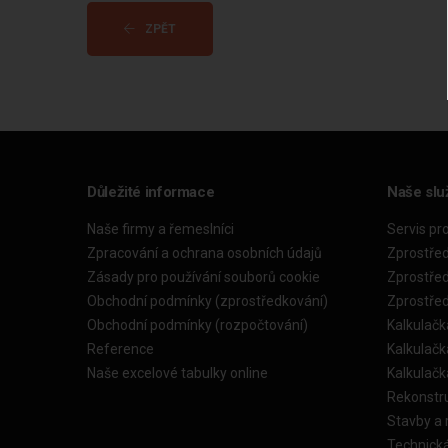
ZPĚT
Důležité informace
Naše slu
Naše firmy a řemeslníci
Servis pr
Zpracování a ochrana osobních údajů
Zprostře
Zásady pro používání souborů cookie
Zprostře
Obchodní podmínky (zprostředkování)
Zprostře
Obchodní podmínky (rozpočtování)
Kalkulačk
Reference
Kalkulač
Naše excelové tabulky online
Kalkulač
Rekonstr
Stavby a
Technick