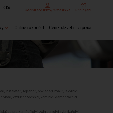
0 Kč
Registrace firmy/řemeslníka
Přihlášení
ky
Online rozpočet
Ceník stavebních prací
ři, instalatéři, topenáři, obkladači, malíři, lakýrníci,
í, plynaři, Vzduchotechnici, kominíci, demontážníci,
služeb pro zemědělství, zahradnictví, rybníkářství,