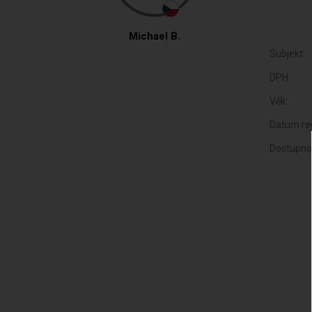
Michael B.
Subjekt:
DPH:
Věk:
Datum reg
Dostupno