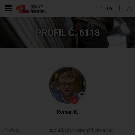
0 Kč
PROFIL Č. 6118
Roman K.
Profese:
zedníci, sádrokartonáři, elektrikáři,