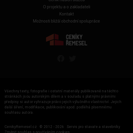
O projektu a o zakladateli
Kontakt
Možnosti bližší obchodní spolupráce
Všechny texty, fotografie i ostatní materiály publikované na těchto
stránkách jsou autorským dílem a v souladu s platnými právními
předpisy si autor vyhrazuje právo jejich výlučného vlastnictví. Jejich
další šíření, modifikace, publikování apod. podléhá písemnému
souhlasu autora.
CenikyRemesel.cz
© 2012 - 2026
Servis pro stavaře a stavebníky
Změnit souhlas s používáním cookies