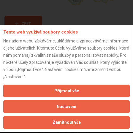
ZPĚT
Tento web využívá soubory cookies
Na našem webu získáváme, ukládáme a zpracováváme informace
Aktualizováno z portálu ARES dne 03.01.2024 06:45:07
o jeho uživatelích. K tomuto účelu využíváme soubory cookies, které
nám pomáhají zkvalitnit naše služby a personalizovat nabídky. Pro
některé účely zpracování je vyžadován Váš souhlas, který vyjádříte
volbou „Přijmout vše“. Nastavení cookies můžete změnit volbou
„Nastavení“.
Důležité informace
Přijmout vše
Naše firmy a řemeslníci
Zpracování a ochrana osobních údajů
Zásady pro používání souborů cookie
Nastavení
Obchodní podmínky (zprostředkování)
Obchodní podmínky (rozpočtování)
Zamítnout vše
Reference