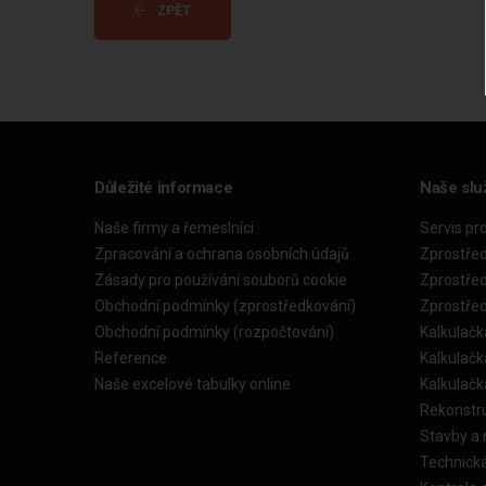
ZPĚT
Důležité informace
Naše slu
Naše firmy a řemeslníci
Servis pr
Zpracování a ochrana osobních údajů
Zprostře
Zásady pro používání souborů cookie
Zprostře
Obchodní podmínky (zprostředkování)
Zprostře
Obchodní podmínky (rozpočtování)
Kalkulačk
Reference
Kalkulač
Naše excelové tabulky online
Kalkulač
Rekonstr
Stavby a
Technick