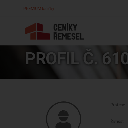
PREMIUM balíčky
PROFIL Č. 61
Profese:
Živnosti: