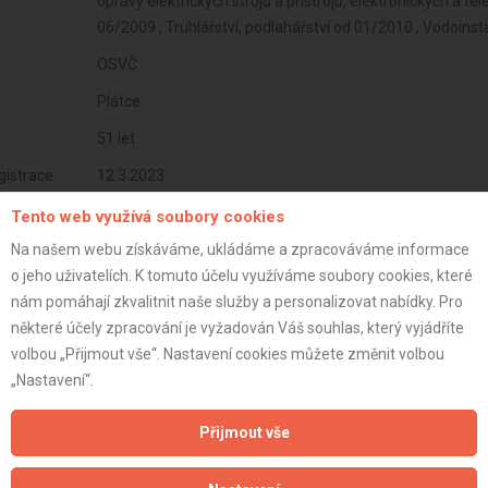
opravy elektrických strojů a přístrojů, elektronických a t
06/2009 , Truhlářství, podlahářství od 01/2010 , Vodoinst
OSVČ
Plátce
51 let
istrace:
12.3.2023
st:
Tento web využívá soubory cookies
Na našem webu získáváme, ukládáme a zpracováváme informace
o jeho uživatelích. K tomuto účelu využíváme soubory cookies, které
nám pomáhají zkvalitnit naše služby a personalizovat nabídky. Pro
některé účely zpracování je vyžadován Váš souhlas, který vyjádříte
volbou „Přijmout vše“. Nastavení cookies můžete změnit volbou
„Nastavení“.
Přijmout vše