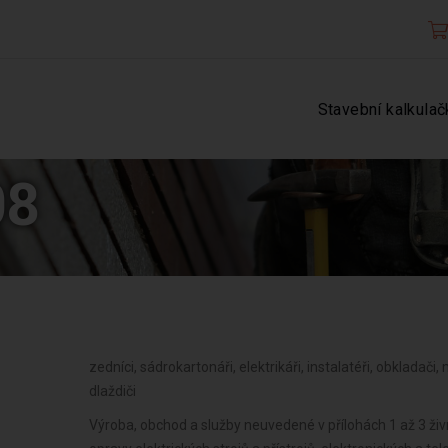
Stavební kalkulač
08
zedníci, sádrokartonáři, elektrikáři, instalatéři, obkladači,
dlaždiči
Výroba, obchod a služby neuvedené v přílohách 1 až 3 ži