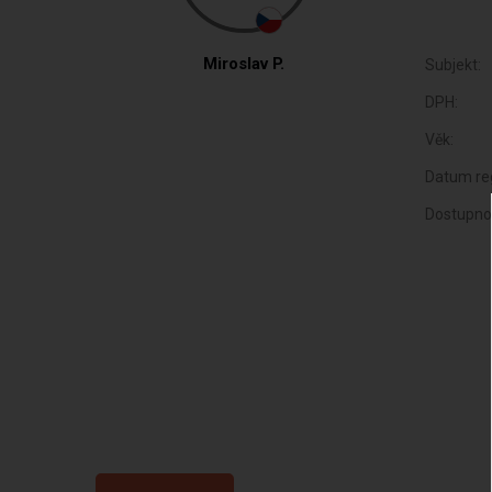
Miroslav P.
Subjekt:
DPH:
Věk:
Datum reg
Dostupno