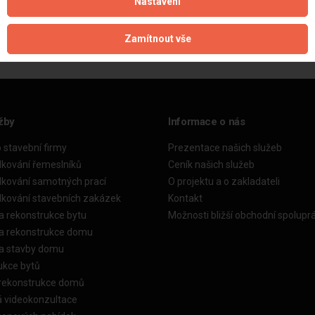
Nastavení
Aktualizováno z portálu ARES dne 31.12.2023 23:30:10
Zamítnout vše
žby
Informace o nás
o stavební firmy
Prezentace našich služeb
dkování řemeslníků
Ceník našich služeb
dkování samotných prací
O projektu a o zakladateli
dkování stavebních zakázek
Kontakt
a rekonstrukce bytu
Možnosti bližší obchodní spolupr
ka rekonstrukce domu
ka stavby domu
ukce bytů
 rekonstrukce domů
á videokonzultace