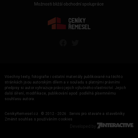
Možnosti bližší obchodní spolupráce
Všechny texty, fotografie i ostatní materiály publikované na těchto
stránkách jsou autorským dílem a v souladu s platnými právními
předpisy si autor vyhrazuje právo jejich výlučného vlastnictví. Jejich
další šíření, modifikace, publikování apod. podléhá písemnému
souhlasu autora.
CenikyRemesel.cz
© 2012 - 2026
Servis pro stavaře a stavebníky
Změnit souhlas s používáním cookies
Developed by