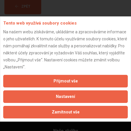
ZPĚT
Tento web využívá soubory cookies
Aktualizováno z portálu ARES dne 31.12.2023 18:45:09
Na našem webu získáváme, ukládáme a zpracováváme informace
o jeho uživatelích. K tomuto účelu využíváme soubory cookies, které
nám pomáhají zkvalitnit naše služby a personalizovat nabídky. Pro
některé účely zpracování je vyžadován Váš souhlas, který vyjádříte
volbou „Přijmout vše“. Nastavení cookies můžete změnit volbou
Důležité informace
„Nastavení“.
Naše firmy a řemeslníci
Zpracování a ochrana osobních údajů
Přijmout vše
Zásady pro používání souborů cookie
Obchodní podmínky (zprostředkování)
Nastavení
Obchodní podmínky (rozpočtování)
Reference
Zamítnout vše
Naše excelové tabulky online
Naše služby