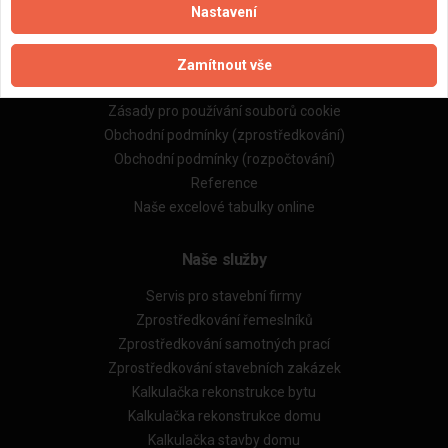
Nastavení
Důležité informace
Naše firmy a řemeslníci
Zamítnout vše
Zpracování a ochrana osobních údajů
Zásady pro používání souborů cookie
Obchodní podmínky (zprostředkování)
Obchodní podmínky (rozpočtování)
Reference
Naše excelové tabulky online
Naše služby
Servis pro stavební firmy
Zprostředkování řemeslníků
Zprostředkování samotných prací
Zprostředkování stavebních zakázek
Kalkulačka rekonstrukce bytu
Kalkulačka rekonstrukce domu
Kalkulačka stavby domu