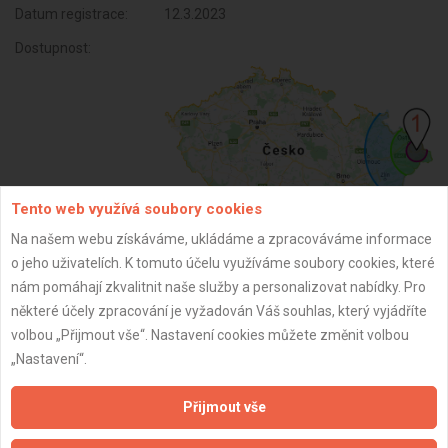
Datum registrace:
12.3.2023
Dostupnost:
Tento web využívá soubory cookies
Na našem webu získáváme, ukládáme a zpracováváme informace
o jeho uživatelích. K tomuto účelu využíváme soubory cookies, které
ZPĚT
nám pomáhají zkvalitnit naše služby a personalizovat nabídky. Pro
některé účely zpracování je vyžadován Váš souhlas, který vyjádříte
volbou „Přijmout vše“. Nastavení cookies můžete změnit volbou
Aktualizováno z portálu ARES dne 31.12.2023 18:00:13
„Nastavení“.
Přijmout vše